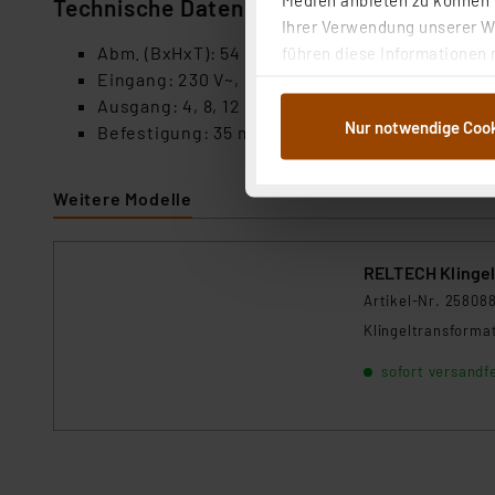
Technische Daten
Ihrer Verwendung unserer We
Abm. (BxHxT): 54 x 85 x 62,85
führen diese Informationen 
Eingang: 230 V~, 50/60 Hz
im Rahmen Ihrer Nutzung der
Ausgang: 4, 8, 12 V-
dem Speichern und Abrufen 
Nur notwendige Coo
Befestigung: 35 mm DIN Schiene
Weiterverarbeitung für die 
Abs.1a DSG-VO) zu. Eine deta
Button „Ablehnen oder Einst
Weitere Modelle
ganz oder teilweise zustimm
anpassen oder widerrufen. 
Auswertung und Analyse bis 
RELTECH Klingel
dazu führen, dass die Einst
Artikel-Nr. 25808
Klingeltransforma
„Einige Drittanbieter verar
dieser Drittanbieter umfasst
sofort versandfe
Nähere Infos zu diesen Drit
Für die USA besteht kein A
Datenschutz nach EU-Standa
Daten in Überwachungsprogr