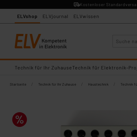
Kostenloser Standardversan
ELVshop
ELVjournal
ELVwissen
Suche
Technik für Ihr Zuhause
Technik für Elektronik-Pro
/
/
/
Startseite
Technik für Ihr Zuhause
Haustechnik
Technik f