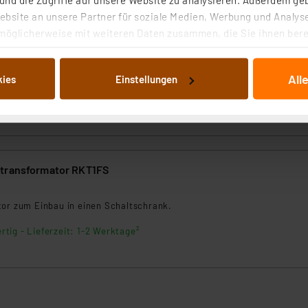
bsite an unsere Partner für soziale Medien, Werbung und Analyse
möglicherweise mit weiteren Daten zusammen, die Sie ihnen berei
 Dienste gesammelt haben. Indem Sie auf „Alle akzeptieren“ kli
von Informationen auf Ihrem gerät (§25 Abs.1 TTDSG) sowie der 
All
kies
Einstellungen
nachfolgend dargestellten bzw. die von Ihnen ausgewählten Verar
illierte Auflistung der einzelnen Cookies nach Zweck und Anbieter
ellungen“ abrufbar. Sie können die Verwendung nicht notwendiger
en. Ihre erteilte Zustimmung können Sie jederzeit unter dem Link
Die Rechtmäßigkeit der Speicherung, Abrufung und Weiterverarbei
zum Zeitpunkt des Widerrufs bleibt hiervon unberührt. Ihre Brow
transformator RKT1FS
ellungen nicht längerfristig gespeichert werden und dieses Banne
8
tor zum Einbau in einen Schaltschrank.
beiten personenbezogene Daten in den USA. Ihre Einwilligung zur 
 daher ggf. auch die Verarbeitung Ihrer Daten in den USA gemäß Art
rtig - Lieferzeit: 1-2 Werktage²
tanbietern und zu der jeweiligen Datenübermittlung erhalten Sie i
ngemessenheitsbeschluss der EU. Dies bedeutet, dass die USA al
rds eingestuft wird. So besteht etwa das Risiko, dass US-Beh
ammen verarbeiten, ohne dass hiergegen Klagemöglichkeiten fü