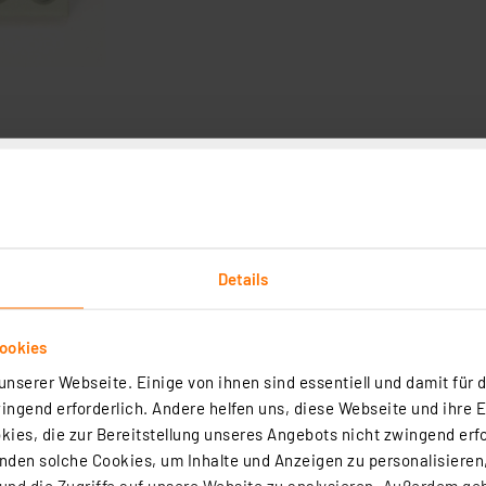
Technische Daten
Angaben zur Produktsicherheit
den Kurzzeiteinsatz wie z.B.: bei Klingeln, Gongs, Läute
d Überlast geschützt.
Details
ookies
nserer Webseite. Einige von ihnen sind essentiell und damit für d
ngend erforderlich. Andere helfen uns, diese Webseite und ihre 
ies, die zur Bereitstellung unseres Angebots nicht zwingend erfo
den solche Cookies, um Inhalte und Anzeigen zu personalisieren,
nd die Zugriffe auf unsere Website zu analysieren. Außerdem ge