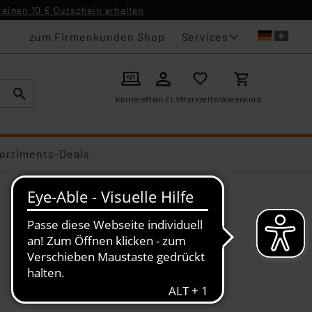
einen 10 € Gutschein erhalten
Services
zum Firmenkunden Shop
Karriere
Mein ELV
Merkzettel
Warenkorb
ortiments-Deals