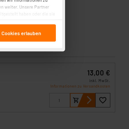
n weiter. Unsere Partner
tgestellt haben oder die sie
cken, stimmen Sie sowohl
anschließenden
e Cookies erlauben
beitungszwecke (Art. 6
 ist durch Klick auf den
 Cookies ablehnen oder ihr
 „Cookie Einstellungen“
tung dieser Daten zur
ser-Einstellungen können
13,00 €
r erneut angezeigt wird.
inkl. MwSt.
Informationen zu Versandkosten
Einbindung von Cookies
. 49 (1) lit. a DSGVO.
n der Datenschutzerklärung.
s Land mit unzureichendem
örden personenbezogene
r Europäer bestehen.