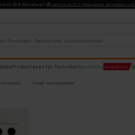
d ab 39 € Bestellwert
Jetzt zum ELV-Newsletter anmelden und 
jekte
Produktideen für Techniker
Neuheiten
Angebote
S
/
ür die Haustür
Klingel- und Gongzubehör