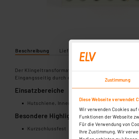
Beschreibung
Lieferumfang
Downloads
Der Klingeltransformator RKT1PTC ist geeignet für 
Eingangsseitig durch einen PTC vor Kurzschluss un
Zustimmung
Einsatzbereiche
Diese Webseite verwendet C
Hutschiene, Innenbereich
Wir verwenden Cookies auf u
Besondere Highlights
Funktionen der Webseite zwi
Für die Verwendung von Cook
Kurzschlussfest
Ihre Zustimmung. Wir verwen
Medien anbieten zu können u