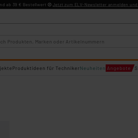
d ab 39 € Bestellwert
Jetzt zum ELV-Newsletter anmelden und 
jekte
Produktideen für Techniker
Neuheiten
Angebote
S