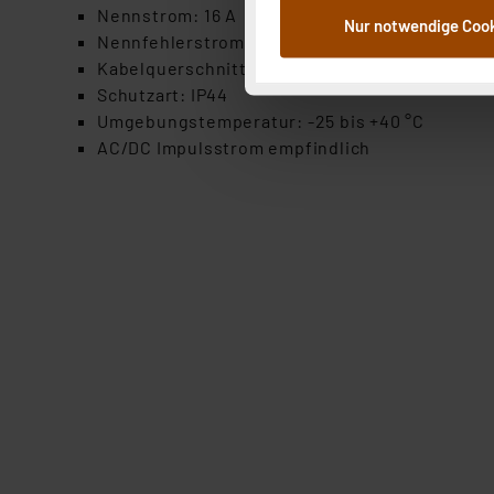
dem Speichern und Abrufen 
Nennstrom: 16 A
Nur notwendige Coo
Weiterverarbeitung für die 
Nennfehlerstrom: 30mA
Abs.1a DSG-VO) zu. Eine deta
Kabelquerschnitt: 1.5mm² oder 2.5mm
Button „Ablehnen oder Einst
Schutzart: IP44
ganz oder teilweise zustimm
Umgebungstemperatur: -25 bis +40 °C
anpassen oder widerrufen. 
AC/DC Impulsstrom empfindlich
Auswertung und Analyse bis 
dazu führen, dass die Einst
„Einige Drittanbieter verar
dieser Drittanbieter umfasst
Nähere Infos zu diesen Drit
Für die USA besteht kein A
Datenschutz nach EU-Standa
Daten in Überwachungsprogr
Unsere Kooperation mit dies
Kommission sowie einer eige
Daten, verbundenen Risiken