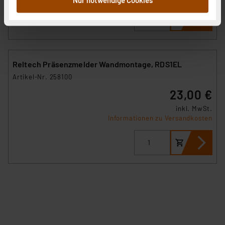
sie im Rahmen Ihrer Nutzung der Dienste gesammelt
haben. Indem Sie auf „Alle akzeptieren“ klicken,
stimmen Sie sowohl dem Speichern und Abrufen von
Informationen auf Ihrem gerät (§25 Abs.1 TTDSG) sowie
der anschließenden Weiterverarbeitung für die
Reltech Präsenzmelder Wandmontage, RDS1EL
nachfolgend dargestellten bzw. die von Ihnen
Artikel-Nr. 258100
ausgewählten Verarbeitungszwecke (Art. 6 Abs.1a DSG-
23,00 €
VO) zu. Eine detaillierte Auflistung der einzelnen
Cookies nach Zweck und Anbieter ist durch Klick auf
inkl. MwSt.
den Button „Ablehnen oder Einstellungen“ abrufbar. Sie
Informationen zu Versandkosten
können die Verwendung nicht notwendiger Cookies
ablehnen oder ihr ganz oder teilweise zustimmen. Ihre
erteilte Zustimmung können Sie jederzeit unter dem
Link „Cookie Einstellungen“ anpassen oder widerrufen.
Die Rechtmäßigkeit der Speicherung, Abrufung und
Weiterverarbeitung dieser Daten zur Auswertung und
Analyse bis zum Zeitpunkt des Widerrufs bleibt hiervon
unberührt. Ihre Browser-Einstellungen können dazu