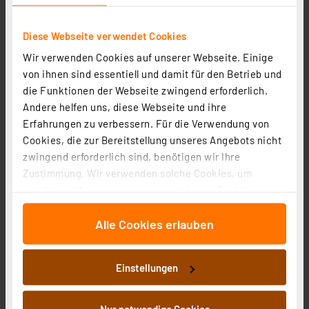
inkl. MwSt.
Informationen zu Versandkosten
Diese Webseite verwendet Cookies
Wir verwenden Cookies auf unserer Webseite. Einige
von ihnen sind essentiell und damit für den Betrieb und
die Funktionen der Webseite zwingend erforderlich.
Andere helfen uns, diese Webseite und ihre
Erfahrungen zu verbessern. Für die Verwendung von
Cookies, die zur Bereitstellung unseres Angebots nicht
zwingend erforderlich sind, benötigen wir Ihre
Zustimmung. Wir verwenden solche Cookies, um
Inhalte und Anzeigen zu personalisieren, Funktionen
für soziale Medien anbieten zu können und die Zugriffe
Alle Cookies erlauben
auf unsere Website zu analysieren. Außerdem geben
RELTECH Bewegungsmelder RBWM1 Wandmontage
wir Informationen zu Ihrer Verwendung unserer Website
Artikel-Nr. 258102
an unsere Partner für soziale Medien, Werbung und
14,95 €
Einstellungen
Analysen weiter. Unsere Partner führen diese
inkl. MwSt.
Informationen möglicherweise mit weiteren Daten
Informationen zu Versandkosten
zusammen, die Sie ihnen bereitgestellt haben oder die
Nur notwendige Cookies