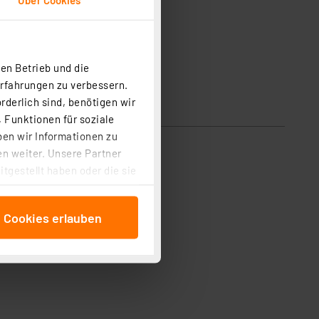
en Betrieb und die
Erfahrungen zu verbessern.
rderlich sind, benötigen wir
 Funktionen für soziale
ben wir Informationen zu
n weiter. Unsere Partner
tgestellt haben oder die sie
cken, stimmen Sie sowohl
anschließenden
e Cookies erlauben
beitungszwecke (Art. 6
 ist durch Klick auf den
 Cookies ablehnen oder ihr
 „Cookie Einstellungen“
tung dieser Daten zur
ser-Einstellungen können