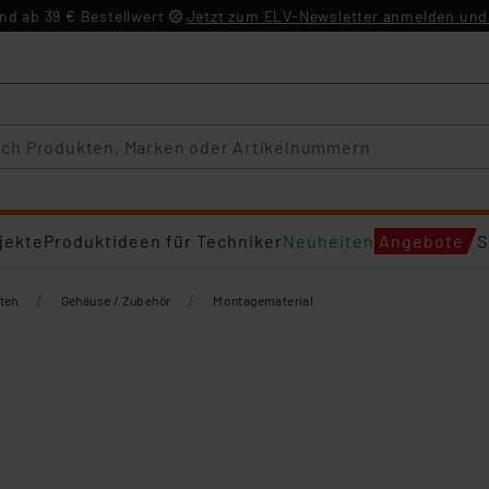
d ab 39 € Bestellwert
Jetzt zum ELV-Newsletter anmelden und 
jekte
Produktideen für Techniker
Neuheiten
Angebote
S
/
/
ten
Gehäuse / Zubehör
Montagematerial