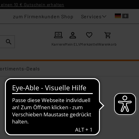
einen 10 € Gutschein erhalten
Services
zum Firmenkunden Shop
Karriere
Mein ELV
Merkzettel
Warenkorb
ortiments-Deals