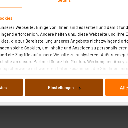
ookies
nserer Webseite. Einige von ihnen sind essentiell und damit für d
ngend erforderlich. Andere helfen uns, diese Webseite und ihre 
ies, die zur Bereitstellung unseres Angebots nicht zwingend erfo
den solche Cookies, um Inhalte und Anzeigen zu personalisieren,
nd die Zugriffe auf unsere Website zu analysieren. Außerdem ge
bsite an unsere Partner für soziale Medien, Werbung und Analyse
äuse RJ11
möglicherweise mit weiteren Daten zusammen, die Sie ihnen berei
 Dienste gesammelt haben. Indem Sie auf „Alle akzeptieren“ kli
von Informationen auf Ihrem gerät (§25 Abs.1 TTDSG) sowie der 
All
kies
Einstellungen
nachfolgend dargestellten bzw. die von Ihnen ausgewählten Verar
illierte Auflistung der einzelnen Cookies nach Zweck und Anbieter
ellungen“ abrufbar. Sie können die Verwendung nicht notwendiger
en. Ihre erteilte Zustimmung können Sie jederzeit unter dem Link
Die Rechtmäßigkeit der Speicherung, Abrufung und Weiterverarbei
zum Zeitpunkt des Widerrufs bleibt hiervon unberührt. Ihre Brow