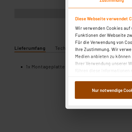
Abbildung ähnlich
Diese Webseite verwendet C
Wir verwenden Cookies auf u
Funktionen der Webseite zwi
Für die Verwendung von Cook
Lieferumfang
Technische Daten
Ihre Zustimmung. Wir verwen
Medien anbieten zu können u
Ihrer Verwendung unserer We
1x Montageplatte für Alu-Druckguß-Metallgeh
führen diese Informationen 
im Rahmen Ihrer Nutzung der
dem Speichern und Abrufen 
Nur notwendige Coo
Weiterverarbeitung für die 
Abs.1a DSG-VO) zu. Eine deta
Button „Ablehnen oder Einst
ganz oder teilweise zustimm
anpassen oder widerrufen. 
Auswertung und Analyse bis 