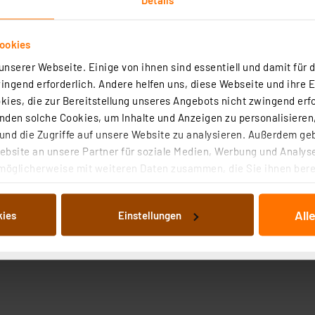
ookies
nserer Webseite. Einige von ihnen sind essentiell und damit für d
ngend erforderlich. Andere helfen uns, diese Webseite und ihre 
ies, die zur Bereitstellung unseres Angebots nicht zwingend erfo
den solche Cookies, um Inhalte und Anzeigen zu personalisieren,
nd die Zugriffe auf unsere Website zu analysieren. Außerdem ge
bsite an unsere Partner für soziale Medien, Werbung und Analyse
äuse RJ03
möglicherweise mit weiteren Daten zusammen, die Sie ihnen berei
 Dienste gesammelt haben. Indem Sie auf „Alle akzeptieren“ kli
von Informationen auf Ihrem gerät (§25 Abs.1 TTDSG) sowie der 
All
kies
Einstellungen
nachfolgend dargestellten bzw. die von Ihnen ausgewählten Verar
illierte Auflistung der einzelnen Cookies nach Zweck und Anbieter
ellungen“ abrufbar. Sie können die Verwendung nicht notwendiger
en. Ihre erteilte Zustimmung können Sie jederzeit unter dem Link
Die Rechtmäßigkeit der Speicherung, Abrufung und Weiterverarbei
zum Zeitpunkt des Widerrufs bleibt hiervon unberührt. Ihre Brow