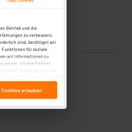
en Betrieb und die
Erfahrungen zu verbessern.
rderlich sind, benötigen wir
 Funktionen für soziale
ben wir Informationen zu
n weiter. Unsere Partner
tgestellt haben oder die sie
cken, stimmen Sie sowohl
anschließenden
e Cookies erlauben
beitungszwecke (Art. 6
 ist durch Klick auf den
 Cookies ablehnen oder ihr
 „Cookie Einstellungen“
tung dieser Daten zur
ser-Einstellungen können