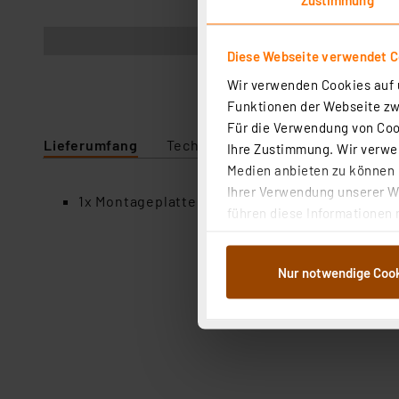
Abbildung ähnlich
Diese Webseite verwendet C
Wir verwenden Cookies auf u
Funktionen der Webseite zwi
Für die Verwendung von Cook
Lieferumfang
Technische Daten
Ihre Zustimmung. Wir verwen
Medien anbieten zu können u
Ihrer Verwendung unserer We
1x Montageplatte für Alu-Druckguß-Metallgeh
führen diese Informationen 
im Rahmen Ihrer Nutzung der
dem Speichern und Abrufen 
Nur notwendige Coo
Weiterverarbeitung für die 
Abs.1a DSG-VO) zu. Eine deta
Button „Ablehnen oder Einst
ganz oder teilweise zustimm
anpassen oder widerrufen. 
Auswertung und Analyse bis 