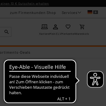
einen 10 € Gutschein erhalten
Services
zum Firmenkunden Shop
Karriere
Mein ELV
Merkzettel
Warenkorb
ortiments-Deals