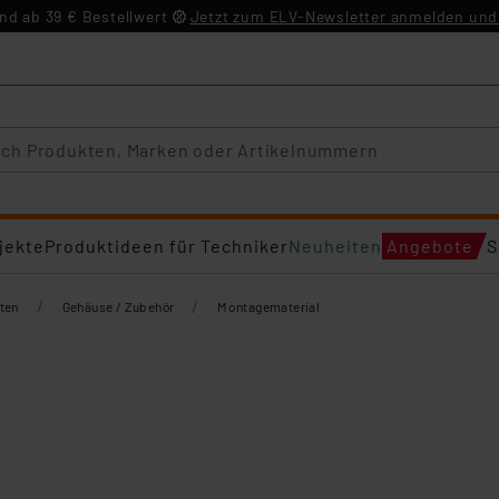
d ab 39 € Bestellwert
Jetzt zum ELV-Newsletter anmelden und 
jekte
Produktideen für Techniker
Neuheiten
Angebote
S
/
/
ten
Gehäuse / Zubehör
Montagematerial