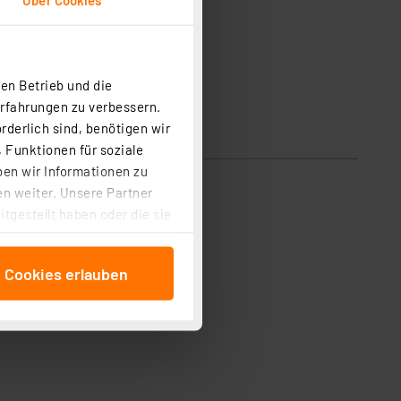
en Betrieb und die
Erfahrungen zu verbessern.
rderlich sind, benötigen wir
 Funktionen für soziale
ben wir Informationen zu
n weiter. Unsere Partner
tgestellt haben oder die sie
cken, stimmen Sie sowohl
anschließenden
e Cookies erlauben
beitungszwecke (Art. 6
 ist durch Klick auf den
 Cookies ablehnen oder ihr
 „Cookie Einstellungen“
tung dieser Daten zur
ser-Einstellungen können