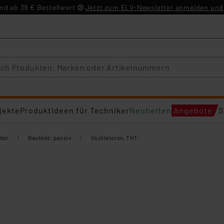
d ab 39 € Bestellwert
Jetzt zum ELV-Newsletter anmelden und 
jekte
Produktideen für Techniker
Neuheiten
Angebote
S
/
/
ten
Bauteile, passiv
Oszillatoren, THT-