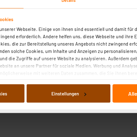
ookies
nserer Webseite. Einige von ihnen sind essentiell und damit für d
ngend erforderlich. Andere helfen uns, diese Webseite und ihre 
ies, die zur Bereitstellung unseres Angebots nicht zwingend erfo
den solche Cookies, um Inhalte und Anzeigen zu personalisieren,
nd die Zugriffe auf unsere Website zu analysieren. Außerdem ge
bsite an unsere Partner für soziale Medien, Werbung und Analyse
möglicherweise mit weiteren Daten zusammen, die Sie ihnen berei
 Dienste gesammelt haben. Indem Sie auf „Alle akzeptieren“ kli
von Informationen auf Ihrem gerät (§25 Abs.1 TTDSG) sowie der 
All
kies
Einstellungen
nachfolgend dargestellten bzw. die von Ihnen ausgewählten Verar
illierte Auflistung der einzelnen Cookies nach Zweck und Anbieter
ellungen“ abrufbar. Sie können die Verwendung nicht notwendiger
en. Ihre erteilte Zustimmung können Sie jederzeit unter dem Link
Die Rechtmäßigkeit der Speicherung, Abrufung und Weiterverarbei
zum Zeitpunkt des Widerrufs bleibt hiervon unberührt. Ihre Brow