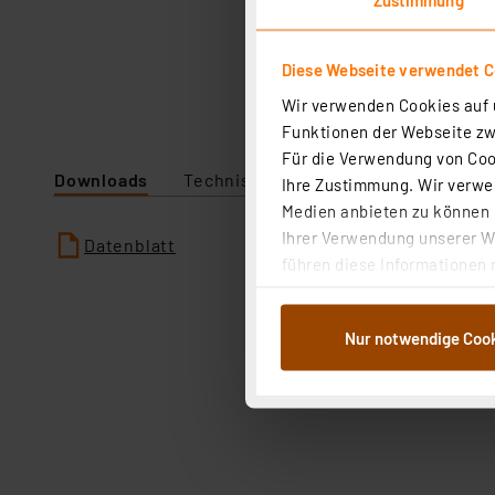
Diese Webseite verwendet C
Wir verwenden Cookies auf u
Funktionen der Webseite zwi
Für die Verwendung von Cook
Downloads
Technische Daten
Ihre Zustimmung. Wir verwen
Medien anbieten zu können u
Ihrer Verwendung unserer We
Datenblatt
führen diese Informationen 
im Rahmen Ihrer Nutzung der
dem Speichern und Abrufen 
Nur notwendige Coo
Weiterverarbeitung für die 
Abs.1a DSG-VO) zu. Eine deta
Button „Ablehnen oder Einst
ganz oder teilweise zustimm
anpassen oder widerrufen. 
Auswertung und Analyse bis 