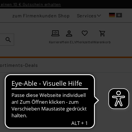
einen 10 € Gutschein erhalten
Services
zum Firmenkunden Shop
Karriere
Mein ELV
Merkzettel
Warenkorb
ortiments-Deals