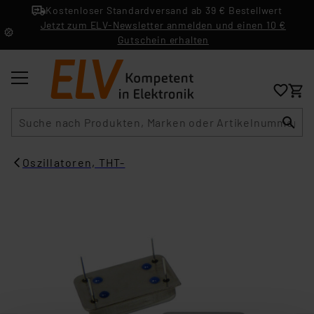
Kostenloser Standardversand ab 39 € Bestellwert
Jetzt zum ELV-Newsletter anmelden und einen 10 €
Gutschein erhalten
Suche
Oszillatoren, THT-