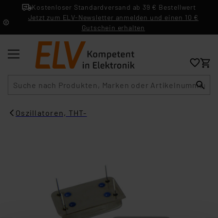
Kostenloser Standardversand ab 39 € Bestellwert
Jetzt zum ELV-Newsletter anmelden und einen 10 €
Gutschein erhalten
Suche
Oszillatoren, THT-