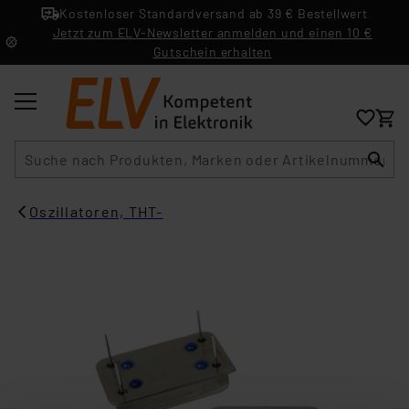
Kostenloser Standardversand ab 39 € Bestellwert
Jetzt zum ELV-Newsletter anmelden und einen 10 €
Gutschein erhalten
Suche
Oszillatoren, THT-