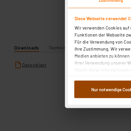
Diese Webseite verwendet C
Wir verwenden Cookies auf u
Funktionen der Webseite zwi
Für die Verwendung von Cook
Downloads
Technische Daten
Ihre Zustimmung. Wir verwen
Medien anbieten zu können u
Ihrer Verwendung unserer We
Datenblatt
führen diese Informationen 
im Rahmen Ihrer Nutzung der
dem Speichern und Abrufen 
Nur notwendige Coo
Weiterverarbeitung für die 
Abs.1a DSG-VO) zu. Eine deta
Button „Ablehnen oder Einst
ganz oder teilweise zustimm
anpassen oder widerrufen. 
Auswertung und Analyse bis 