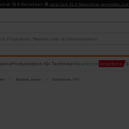
d ab 39 € Bestellwert
Jetzt zum ELV-Newsletter anmelden und 
jekte
Produktideen für Techniker
Neuheiten
Angebote
S
/
/
ten
Bauteile, passiv
Oszillatoren, THT-