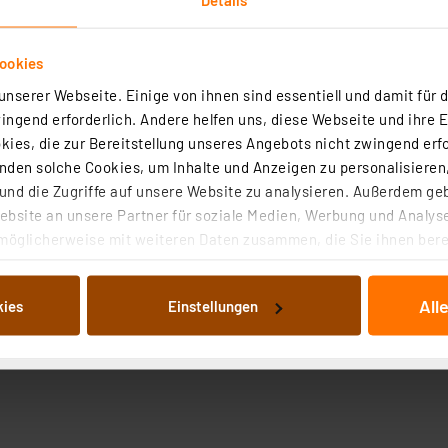
ookies
nserer Webseite. Einige von ihnen sind essentiell und damit für d
ngend erforderlich. Andere helfen uns, diese Webseite und ihre 
ies, die zur Bereitstellung unseres Angebots nicht zwingend erfo
den solche Cookies, um Inhalte und Anzeigen zu personalisieren,
nd die Zugriffe auf unsere Website zu analysieren. Außerdem ge
bsite an unsere Partner für soziale Medien, Werbung und Analyse
möglicherweise mit weiteren Daten zusammen, die Sie ihnen berei
 Dienste gesammelt haben. Indem Sie auf „Alle akzeptieren“ kli
von Informationen auf Ihrem gerät (§25 Abs.1 TTDSG) sowie der 
All
kies
Einstellungen
nachfolgend dargestellten bzw. die von Ihnen ausgewählten Verar
illierte Auflistung der einzelnen Cookies nach Zweck und Anbieter
ellungen“ abrufbar. Sie können die Verwendung nicht notwendiger
en. Ihre erteilte Zustimmung können Sie jederzeit unter dem Link
Die Rechtmäßigkeit der Speicherung, Abrufung und Weiterverarbei
zum Zeitpunkt des Widerrufs bleibt hiervon unberührt. Ihre Brow