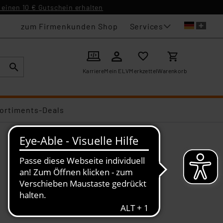
einen 10 € Gutschein erhalten
Services
zum Firmenkunden Shop
Karriere
Mein ELV
Merkzettel
Warenkorb
ortiments-Deals