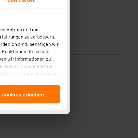
en Betrieb und die
Erfahrungen zu verbessern.
rderlich sind, benötigen wir
 Funktionen für soziale
ben wir Informationen zu
n weiter. Unsere Partner
tgestellt haben oder die sie
cken, stimmen Sie sowohl
anschließenden
e Cookies erlauben
beitungszwecke (Art. 6
 ist durch Klick auf den
 Cookies ablehnen oder ihr
 „Cookie Einstellungen“
tung dieser Daten zur
ser-Einstellungen können