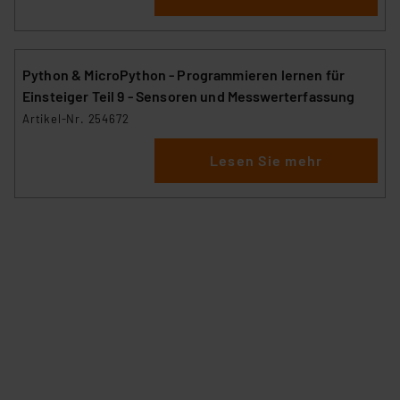
„Einige Drittanbieter verarbeiten personenbezogene
Daten in den USA. Ihre Einwilligung zur Einbindung von
Python & MicroPython - Programmieren lernen für
Cookies dieser Drittanbieter umfasst daher ggf. auch
Einsteiger Teil 9 - Sensoren und Messwerterfassung
die Verarbeitung Ihrer Daten in den USA gemäß Art. 49
Artikel-Nr. 254672
(1) lit. a DSGVO. Nähere Infos zu diesen Drittanbietern
und zu der jeweiligen Datenübermittlung erhalten Sie in
Lesen Sie mehr
der Datenschutzerklärung. Für die USA besteht kein
Angemessenheitsbeschluss der EU. Dies bedeutet,
dass die USA als Land mit unzureichendem
Datenschutz nach EU-Standards eingestuft wird. So
besteht etwa das Risiko, dass US-Behörden
personenbezogene Daten in
Überwachungsprogrammen verarbeiten, ohne dass
hiergegen Klagemöglichkeiten für Europäer bestehen.
Unsere Kooperation mit diesen Dienstleistern stützt
sich auf die Standarddatenschutzklauseln der
Europäischen Kommission sowie einer eigenen