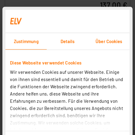
137,00 €
inkl. MwSt.
Informationen zu Versandkosten
Zustimmung
Details
Über Cookies
Diese Webseite verwendet Cookies
Wir verwenden Cookies auf unserer Webseite. Einige
von ihnen sind essentiell und damit für den Betrieb und
die Funktionen der Webseite zwingend erforderlich.
Andere helfen uns, diese Webseite und ihre
Erfahrungen zu verbessern. Für die Verwendung von
Funk-Abluftsteuerung Einbauversion mit Funk-
Cookies, die zur Bereitstellung unseres Angebots nicht
Fensterkontakt, max. 2300 W
zwingend erforderlich sind, benötigen wir Ihre
Artikel-Nr. 144347
Zustimmung. Wir verwenden solche Cookies, um
Inhalte und Anzeigen zu personalisieren, Funktionen
1
2
3
4
5
(3)