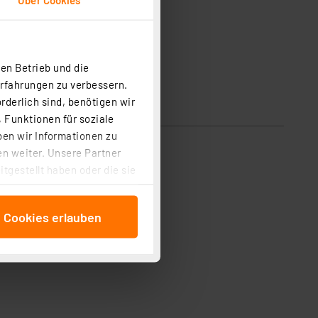
en Betrieb und die
Erfahrungen zu verbessern.
rderlich sind, benötigen wir
 Funktionen für soziale
ben wir Informationen zu
n weiter. Unsere Partner
tgestellt haben oder die sie
cken, stimmen Sie sowohl
anschließenden
e Cookies erlauben
beitungszwecke (Art. 6
 ist durch Klick auf den
 Cookies ablehnen oder ihr
 „Cookie Einstellungen“
tung dieser Daten zur
ser-Einstellungen können