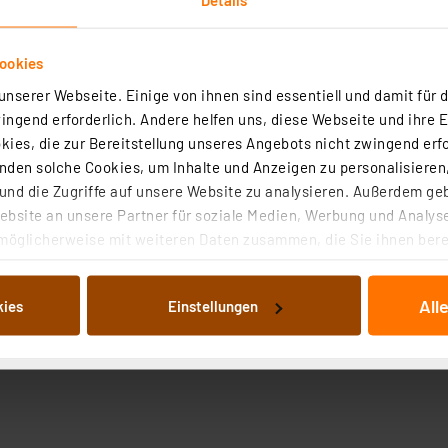
ookies
nserer Webseite. Einige von ihnen sind essentiell und damit für d
ngend erforderlich. Andere helfen uns, diese Webseite und ihre 
ies, die zur Bereitstellung unseres Angebots nicht zwingend erfo
den solche Cookies, um Inhalte und Anzeigen zu personalisieren,
nd die Zugriffe auf unsere Website zu analysieren. Außerdem ge
bsite an unsere Partner für soziale Medien, Werbung und Analyse
möglicherweise mit weiteren Daten zusammen, die Sie ihnen berei
 Dienste gesammelt haben. Indem Sie auf „Alle akzeptieren“ kli
von Informationen auf Ihrem gerät (§25 Abs.1 TTDSG) sowie der 
All
kies
Einstellungen
nachfolgend dargestellten bzw. die von Ihnen ausgewählten Verar
illierte Auflistung der einzelnen Cookies nach Zweck und Anbieter
ellungen“ abrufbar. Sie können die Verwendung nicht notwendiger
en. Ihre erteilte Zustimmung können Sie jederzeit unter dem Link
Die Rechtmäßigkeit der Speicherung, Abrufung und Weiterverarbei
zum Zeitpunkt des Widerrufs bleibt hiervon unberührt. Ihre Brow