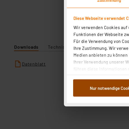
Diese Webseite verwendet C
Wir verwenden Cookies auf u
Funktionen der Webseite zwi
Für die Verwendung von Cook
Downloads
Technische Daten
Ihre Zustimmung. Wir verwen
Medien anbieten zu können u
Ihrer Verwendung unserer We
Datenblatt
führen diese Informationen 
im Rahmen Ihrer Nutzung der
dem Speichern und Abrufen 
Nur notwendige Coo
Weiterverarbeitung für die 
Abs.1a DSG-VO) zu. Eine deta
Button „Ablehnen oder Einst
ganz oder teilweise zustimm
anpassen oder widerrufen. 
Auswertung und Analyse bis 