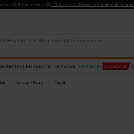
d ab 39 € Bestellwert
Jetzt zum ELV-Newsletter anmelden und 
jekte
Produktideen für Techniker
Neuheiten
Angebote
S
/
/
ten
Schalter / Relais
Taster