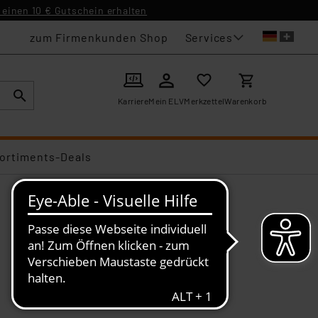
einen 10 € Gutschein erhalten
Services
zum Firmenkunden Shop
Karriere
Mein ELV
Merkzettel
Warenkorb
ortiments-Deals