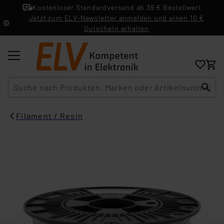
Kostenloser Standardversand ab 39 € Bestellwert
Jetzt zum ELV-Newsletter anmelden und einen 10 €
Gutschein erhalten
Suche
Filament / Resin