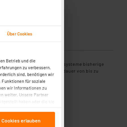
Über Cookies
en Betrieb und die
der Renovierung älterer Lichtsysteme bisherige
Erfahrungen zu verbessern.
Mit der hohen Betriebslebensdauer von bis zu
rderlich sind, benötigen wir
 Funktionen für soziale
ben wir Informationen zu
n weiter. Unsere Partner
tgestellt haben oder die sie
cken, stimmen Sie sowohl
anschließenden
e Cookies erlauben
beitungszwecke (Art. 6