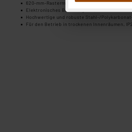
Abs.1a DSG-VO) zu. Eine deta
620-mm-Rastermaß, nur 32 mm Höhe
Button „Ablehnen oder Einst
Elektronisches Betriebsgerät, DALI-steuerba
ganz oder teilweise zustimm
Hochwertige und robuste Stahl-/Polykarbonat
anpassen oder widerrufen. 
Für den Betrieb in trockenen Innenräumen, IP
Auswertung und Analyse bis 
dazu führen, dass die Einst
„Einige Drittanbieter verar
dieser Drittanbieter umfasst
Nähere Infos zu diesen Drit
Für die USA besteht kein A
Datenschutz nach EU-Standa
Daten in Überwachungsprogr
Unsere Kooperation mit dies
Kommission sowie einer eige
Daten, verbundenen Risiken
Impressum
|
Datenschutzer