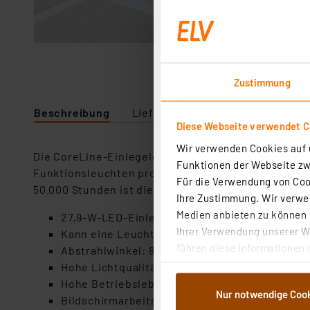
Zustimmung
Beschreibung
Lieferumfang
Downloads
Diese Webseite verwendet C
Wir verwenden Cookies auf u
Die CoreLine-Einlegeleuchte ist besonders einfach 
Funktionen der Webseite zwi
Funktionsleuchten problemlos ablösen. Das integrie
Für die Verwendung von Cook
50.000 Stunden ist die Leuchte wartungsfrei und s
Ihre Zustimmung. Wir verwen
Medien anbieten zu können u
27,9-W-LED-Einlegeleuchte, 3400 lm, neutralw
Ihrer Verwendung unserer We
Kann eine Leuchtstofflampenbeleuchtung bis
führen diese Informationen 
Abstrahlwinkel: 86°
im Rahmen Ihrer Nutzung der
Hohe Lichtqualität: Ra >80
dem Speichern und Abrufen 
Hohe Betriebslebensdauer: bis zu 50.000 h
Nur notwendige Coo
Weiterverarbeitung für die 
Bildschirmarbeitsplatz-Eignung, Abdeckung ble