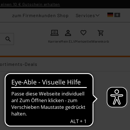
einen 10 € Gutschein erhalten
Services
zum Firmenkunden Shop
Karriere
Mein ELV
Merkzettel
Warenkorb
ortiments-Deals