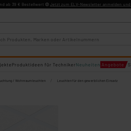
d ab 39 € Bestellwert
Jetzt zum ELV-Newsletter anmelden und 
jekte
Produktideen für Techniker
Neuheiten
Angebote
S
/
euchtung / Wohnraumleuchten
Leuchten für den gewerblichen Einsatz