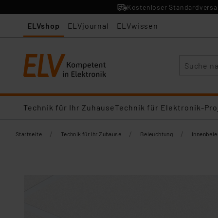
Kostenloser Standardversan
ELVshop
ELVjournal
ELVwissen
Suche
Technik für Ihr Zuhause
Technik für Elektronik-Pro
/
/
/
Startseite
Technik für Ihr Zuhause
Beleuchtung
Innenbel