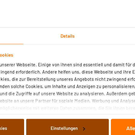
Details
Technische Daten
ookies
nserer Webseite. Einige von ihnen sind essentiell und damit für d
installierbar und kann so sowohl im Neubau als auch bei 
ngend erforderlich. Andere helfen uns, diese Webseite und ihre 
rte elektronische Betriebsgerät ist per DALI steuerbar. 
ies, die zur Bereitstellung unseres Angebots nicht zwingend erfo
part so nicht nur Strom- sondern auch Wartungskosten.
den solche Cookies, um Inhalte und Anzeigen zu personalisieren,
nd die Zugriffe auf unsere Website zu analysieren. Außerdem ge
eiß, 4000 K, Lichtfarbe 840
bsite an unsere Partner für soziale Medien, Werbung und Analyse
 70 W ersetzen
möglicherweise mit weiteren Daten zusammen, die Sie ihnen berei
 Dienste gesammelt haben. Indem Sie auf „Alle akzeptieren“ kli
von Informationen auf Ihrem gerät (§25 Abs.1 TTDSG) sowie der 
All
kies
Einstellungen
nachfolgend dargestellten bzw. die von Ihnen ausgewählten Verar
ndfrei, linear längs satiniert