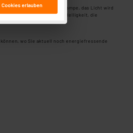
e Cookies erlauben
beitungszwecke (Art. 6
n wie eine klassische Glühlampe, das Licht wird
 ist durch Klick auf den
geln Sie dagegen nur die Helligkeit, die
 Cookies ablehnen oder ihr
 „Cookie Einstellungen“
tung dieser Daten zur
können, wo Sie aktuell noch energiefressende
ser-Einstellungen können
r erneut angezeigt wird.
Einbindung von Cookies
. 49 (1) lit. a DSGVO.
n der Datenschutzerklärung.
s Land mit unzureichendem
örden personenbezogene
r Europäer bestehen.
ln der Europäischen
 Art der übermittelten