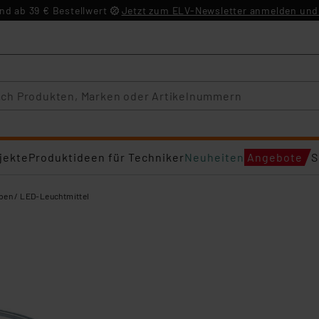
d ab 39 € Bestellwert
Jetzt zum ELV-Newsletter anmelden und 
jekte
Produktideen für Techniker
Neuheiten
Angebote
S
en / LED-Leuchtmittel