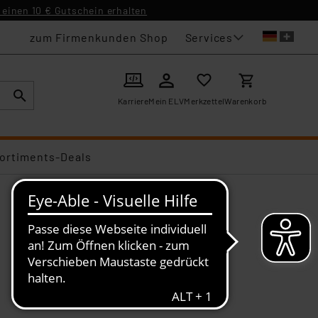
einen 10 € Gutschein erhalten
Services
zum Firmenkunden Shop
Karriere
Mein ELV
Merkzettel
Warenkorb
ortiments-Deals