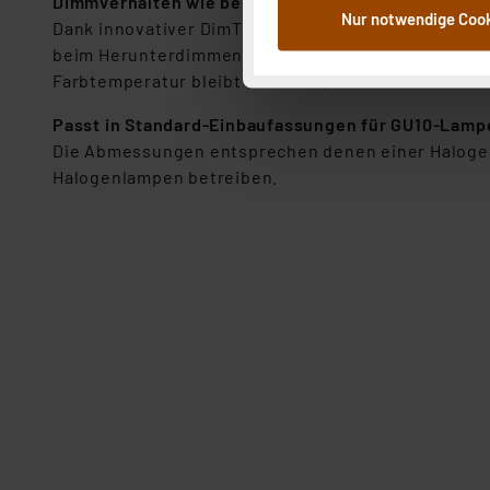
Dimmverhalten wie bei einer Glühlampe
Nur notwendige Coo
Weiterverarbeitung für die 
Dank innovativer DimTone-Technologie verhält sic
Abs.1a DSG-VO) zu. Eine deta
beim Herunterdimmen also wärmer (bis auf 2200 Ke
Button „Ablehnen oder Einst
Farbtemperatur bleibt konstant.
ganz oder teilweise zustimm
Passt in Standard-Einbaufassungen für GU10-Lamp
anpassen oder widerrufen. 
Die Abmessungen entsprechen denen einer Halogenl
Auswertung und Analyse bis 
Halogenlampen betreiben.
dazu führen, dass die Einst
„Einige Drittanbieter verar
dieser Drittanbieter umfasst
Nähere Infos zu diesen Drit
Für die USA besteht kein A
Datenschutz nach EU-Standa
Daten in Überwachungsprogr
Unsere Kooperation mit dies
Kommission sowie einer eige
Daten, verbundenen Risiken