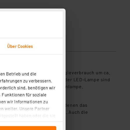
Über Cookies
mrüsten und senken den Energieverbrauch um ca.
en Betrieb und die
Über die gesamte Lebensdauer der LED-Lampe sind
Erfahrungen zu verbessern.
ie eine handelsübliche Halogenlampe.
rderlich sind, benötigen wir
 Funktionen für soziale
ben wir Informationen zu
auch für offene Leuchten, in denen das
n weiter. Unsere Partner
ssische Flood-Halogenlampe ab. Auch die
tgestellt haben oder die sie
cken, stimmen Sie sowohl
anschließenden