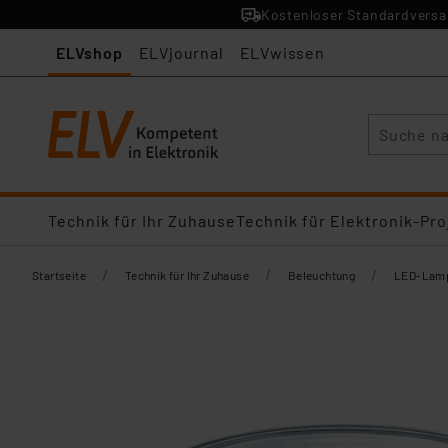
Kostenloser Standardversan
ELVshop
ELVjournal
ELVwissen
Suche
Technik für Ihr Zuhause
Technik für Elektronik-Pro
/
/
/
Startseite
Technik für Ihr Zuhause
Beleuchtung
LED-Lamp