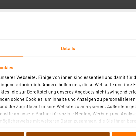
Details
ookies
Halogenlampenbeleuchtung einfach auf den LED-Betrieb u
nserer Webseite. Einige von ihnen sind essentiell und damit für d
ch bei täglich 3 Stunden Betrieb ca. 8,35 € einsparen. 
ngend erforderlich. Andere helfen uns, diese Webseite und ihre 
ED-Lampe mit 25.000 Betriebsstunden ca. 12,5x so lange w
ies, die zur Bereitstellung unseres Angebots nicht zwingend erfo
den solche Cookies, um Inhalte und Anzeigen zu personalisieren,
e
nd die Zugriffe auf unsere Website zu analysieren. Außerdem ge
 von einer Halogenlampe zu unterscheiden. Darum ist sie 
bsite an unsere Partner für soziale Medien, Werbung und Analyse
-Abstrahlwinkel gibt die LED-Lampe ihr Licht wie eine kla
möglicherweise mit weiteren Daten zusammen, die Sie ihnen berei
ogenlampe nachempfunden.
 Dienste gesammelt haben. Indem Sie auf „Alle akzeptieren“ kli
von Informationen auf Ihrem gerät (§25 Abs.1 TTDSG) sowie der 