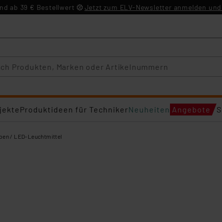
d ab 39 € Bestellwert
Jetzt zum ELV-Newsletter anmelden und 
jekte
Produktideen für Techniker
Neuheiten
Angebote
S
en / LED-Leuchtmittel