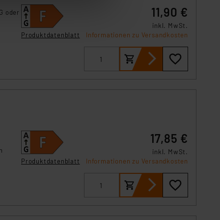
11,90 €
tung dieser Daten zur
G oder
ser-Einstellungen können
inkl. MwSt.
r erneut angezeigt wird.
Produktdatenblatt
Informationen zu Versandkosten
Einbindung von Cookies
. 49 (1) lit. a DSGVO.
n der Datenschutzerklärung.
s Land mit unzureichendem
,
örden personenbezogene
r Europäer bestehen.
ln der Europäischen
17,85 €
 Art der übermittelten
n
inkl. MwSt.
Produktdatenblatt
Informationen zu Versandkosten