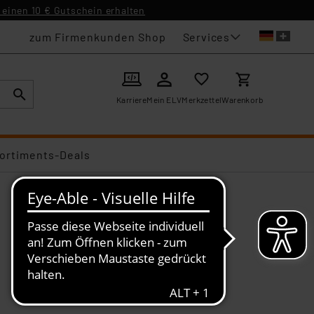
einen 10 € Gutschein erhalten
Services
zum Firmenkunden Shop
Karriere
Mein ELV
Merkzettel
Warenkorb
ortiments-Deals