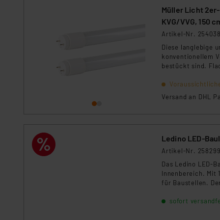
Müller Licht 2e
KVG/VVG, 150 c
Artikel-Nr. 25403
Diese langlebige 
konventionellem V
bestückt sind. Fla
Voraussichtlich
Versand an DHL Pa
Ledino LED-Bauli
Artikel-Nr. 25829
Das Ledino LED-Bau
Innenbereich. Mit 
für Baustellen. De
Schnellanschluss e
sofort versandfe