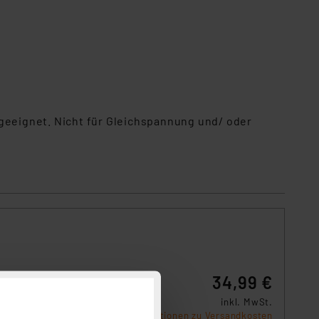
 geeignet. Nicht für Gleichspannung und/ oder
34,99 €
it
z-
inkl. MwSt.
Produktdatenblatt
Informationen zu Versandkosten