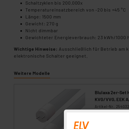
Schaltzyklen bis 200.000x
Temperatureinsatzbereich von -20 bis +45 °C
Länge: 1500 mm
Gewicht: 270 g
Nicht dimmbar
Gewichteter Energieverbrauch: 23 kWh/1000 
Wichtige Hinweise:
Ausschließlich für Betrieb am 
elektronische Schalter geeignet.
Weitere Modelle
Blulaxa 2er-Set
KVG/VVG, EEK A,
Artikel-Nr. 25403
Besonders effizie
entspricht das LE
Anforderungen und 