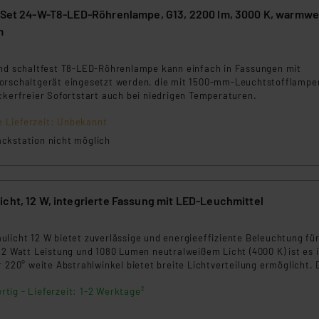
r-Set 24-W-T8-LED-Röhrenlampe, G13, 2200 lm, 3000 K, warmwe
m
8
und schaltfest T8-LED-Röhrenlampe kann einfach in Fassungen mit
orschaltgerät eingesetzt werden, die mit 1500-mm-Leuchtstofflampe
ckerfreier Sofortstart auch bei niedrigen Temperaturen.
e Lieferzeit: Unbekannt
ckstation nicht möglich
cht, 12 W, integrierte Fassung mit LED-Leuchmittel
9
licht 12 W bietet zuverlässige und energieeffiziente Beleuchtung fü
12 Watt Leistung und 1080 Lumen neutralweißem Licht (4000 K) ist es 
r 220° weite Abstrahlwinkel bietet breite Lichtverteilung ermöglicht. 
rmöglicht eine einfache und schnelle Installation.
rtig - Lieferzeit: 1-2 Werktage²