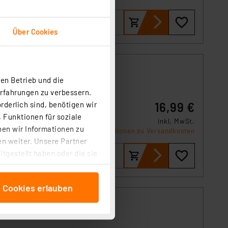
ch und
Über Cookies
en Betrieb und die
Erfahrungen zu verbessern.
rderlich sind, benötigen wir
16,99 €
G oder
 Funktionen für soziale
inkl. MwSt.
ben wir Informationen zu
Produktdatenblatt
Informationen zu Versandkosten
n weiter. Unsere Partner
tgestellt haben oder die sie
cken, stimmen Sie sowohl
anschließenden
e Cookies erlauben
beitungszwecke (Art. 6
 ist durch Klick auf den
 Cookies ablehnen oder ihr
 „Cookie Einstellungen“