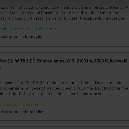
Die Rechtmäßigkeit der Speicherung, Abrufung und Weiterverarbei
ED-Alternative zu T8-Leuchtstofflampen, die in einer Leuchte mit VV
zum Zeitpunkt des Widerrufs bleibt hiervon unberührt. Ihre Brow
en. Sie ist nach dem Einschalten direkt hell, auch bei niedrigen
uren. Das Licht verteilt sich dank opaler Glasabdeckung über die
ellungen nicht längerfristig gespeichert werden und dieses Banne
e gleichmäßig blendfrei.
rtig - Lieferzeit: 1-2 Werktage²
beiten personenbezogene Daten in den USA. Ihre Einwilligung zur 
ckstation nicht möglich
 daher ggf. auch die Verarbeitung Ihrer Daten in den USA gemäß Art
tanbietern und zu der jeweiligen Datenübermittlung erhalten Sie i
ngemessenheitsbeschluss der EU. Dies bedeutet, dass die USA al
-Set 22-W-T8-LED-Röhrenlampe, G13, 2100 lm, 6500 K, kaltweiß
rds eingestuft wird. So besteht etwa das Risiko, dass US-Beh
m
ammen verarbeiten, ohne dass hiergegen Klagemöglichkeiten fü
en Dienstleistern stützt sich auf die Standarddatenschutzklause
3
nen Beurteilung der mit der Datenübermittlung, insbesondere der
und schaltfest T8-LED-Röhrenlampe kann einfach in Fassungen mit
orschaltgerät eingesetzt werden, die mit 1500-mm-Leuchtstofflampe
.“
ckerfreier Sofortstart auch bei niedrigen Temperaturen.
klärung
e Lieferzeit: Unbekannt
ckstation nicht möglich