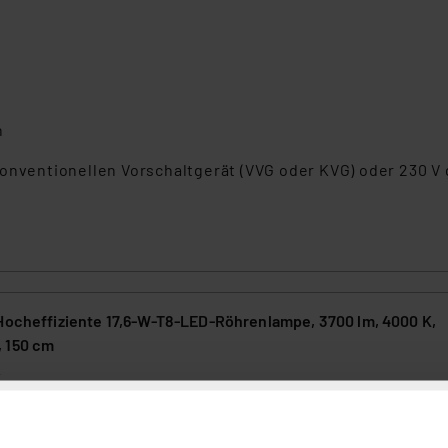
h
konventionellen Vorschaltgerät (VVG oder KVG) oder 230 V
 Hocheffiziente 17,6-W-T8-LED-Röhrenlampe, 3700 lm, 4000 K,
 150 cm
2
nte und preiswerte T8-LED-Röhrenlampe mit 210 Lumen pro Watt, dam
D-Leuchtmittel den aktuell geltenden höchsten europäischen Effizien
trägt die Energieeffizienzklasse A auf einer Skala von A bis G.Diese