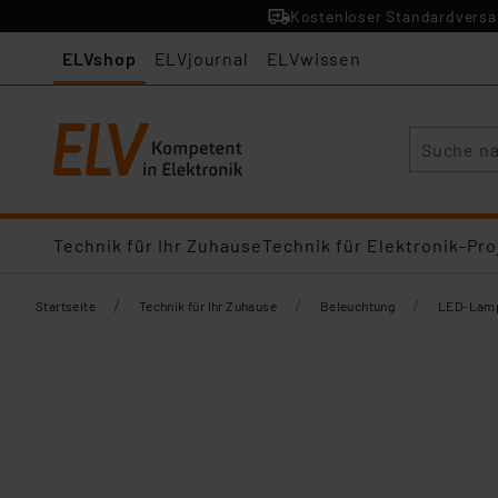
Kostenloser Standardversan
ELVshop
ELVjournal
ELVwissen
Suche
Technik für Ihr Zuhause
Technik für Elektronik-Pro
/
/
/
Startseite
Technik für Ihr Zuhause
Beleuchtung
LED-Lamp