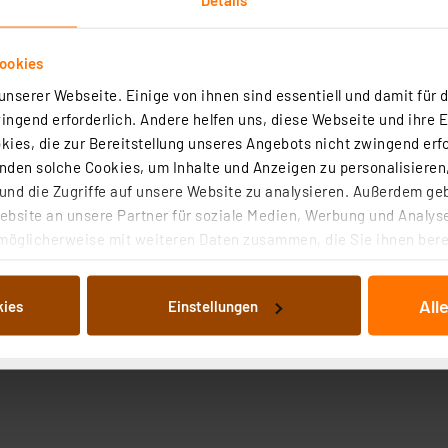
ookies
nserer Webseite. Einige von ihnen sind essentiell und damit für d
ngend erforderlich. Andere helfen uns, diese Webseite und ihre 
ies, die zur Bereitstellung unseres Angebots nicht zwingend erfo
den solche Cookies, um Inhalte und Anzeigen zu personalisieren,
nd die Zugriffe auf unsere Website zu analysieren. Außerdem ge
bsite an unsere Partner für soziale Medien, Werbung und Analyse
möglicherweise mit weiteren Daten zusammen, die Sie ihnen berei
 Dienste gesammelt haben. Indem Sie auf „Alle akzeptieren“ kli
von Informationen auf Ihrem gerät (§25 Abs.1 TTDSG) sowie der 
All
kies
Einstellungen
nachfolgend dargestellten bzw. die von Ihnen ausgewählten Verar
illierte Auflistung der einzelnen Cookies nach Zweck und Anbieter
ellungen“ abrufbar. Sie können die Verwendung nicht notwendiger
en. Ihre erteilte Zustimmung können Sie jederzeit unter dem Link
Die Rechtmäßigkeit der Speicherung, Abrufung und Weiterverarbei
zum Zeitpunkt des Widerrufs bleibt hiervon unberührt. Ihre Brow