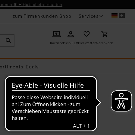
einen 10 € Gutschein erhalten
Services
zum Firmenkunden Shop
Karriere
Mein ELV
Merkzettel
Warenkorb
ortiments-Deals