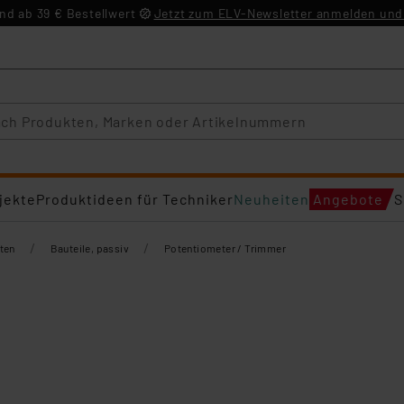
d ab 39 € Bestellwert
Jetzt zum ELV-Newsletter anmelden und 
jekte
Produktideen für Techniker
Neuheiten
Angebote
S
/
/
ten
Bauteile, passiv
Potentiometer / Trimmer