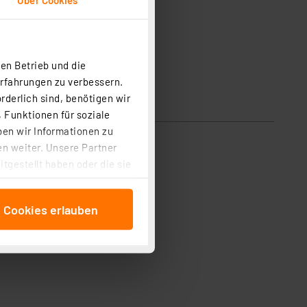
en Betrieb und die
Erfahrungen zu verbessern.
rderlich sind, benötigen wir
 Funktionen für soziale
ben wir Informationen zu
n weiter. Unsere Partner
tgestellt haben oder die sie
cken, stimmen Sie sowohl
anschließenden
e Cookies erlauben
beitungszwecke (Art. 6
 ist durch Klick auf den
 Cookies ablehnen oder ihr
 „Cookie Einstellungen“
tung dieser Daten zur
ser-Einstellungen können