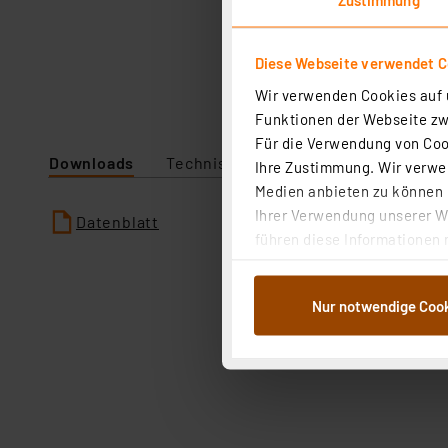
Diese Webseite verwendet C
Wir verwenden Cookies auf u
Funktionen der Webseite zwi
Für die Verwendung von Cook
Downloads
Technische Daten
Ihre Zustimmung. Wir verwen
Medien anbieten zu können u
Ihrer Verwendung unserer We
Datenblatt
führen diese Informationen 
im Rahmen Ihrer Nutzung der
dem Speichern und Abrufen 
Nur notwendige Coo
Weiterverarbeitung für die 
Abs.1a DSG-VO) zu. Eine deta
Button „Ablehnen oder Einst
ganz oder teilweise zustimm
anpassen oder widerrufen. 
Auswertung und Analyse bis 