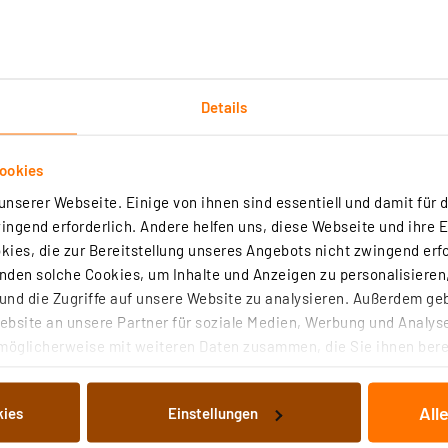
Details
Technische Daten
ookies
nserer Webseite. Einige von ihnen sind essentiell und damit für d
er einen leistungsstarken Lithium-Ionen-Akku, der eine B
ngend erforderlich. Andere helfen uns, diese Webseite und ihre 
e großflächige Ausleuchtung des Arbeitsfeldes. Bei Nicht
ies, die zur Bereitstellung unseres Angebots nicht zwingend erfo
 Gelenke genau auf das Arbeitsfeld ausrichten. Ein Str
den solche Cookies, um Inhalte und Anzeigen zu personalisieren,
nd die Zugriffe auf unsere Website zu analysieren. Außerdem ge
bsite an unsere Partner für soziale Medien, Werbung und Analyse
möglicherweise mit weiteren Daten zusammen, die Sie ihnen berei
 Dienste gesammelt haben. Indem Sie auf „Alle akzeptieren“ kli
n
von Informationen auf Ihrem gerät (§25 Abs.1 TTDSG) sowie der 
eit 2,2 bis 4,4 Stunden
All
kies
Einstellungen
nachfolgend dargestellten bzw. die von Ihnen ausgewählten Verar
en per mitgeliefertem Netzteil
illierte Auflistung der einzelnen Cookies nach Zweck und Anbieter