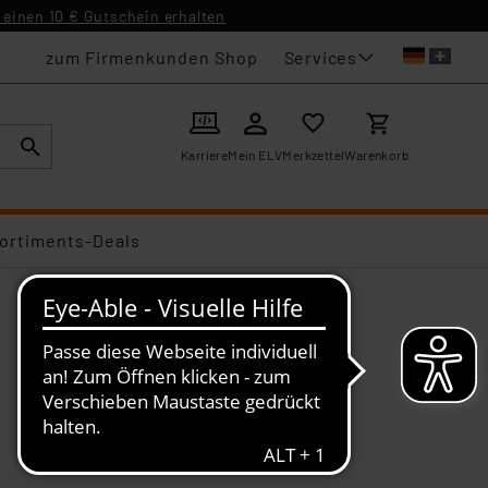
einen 10 € Gutschein erhalten
Services
zum Firmenkunden Shop
Karriere
Mein ELV
Merkzettel
Warenkorb
ortiments-Deals