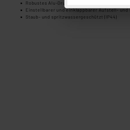
Robustes Alu-Druckguss-Gehäuse mit Hartgl
Button „Ablehnen oder Einst
Einstellbarer und einklappbarer Aufstell- und 
ganz oder teilweise zustimm
Staub- und spritzwassergeschützt (IP44)
anpassen oder widerrufen. 
Auswertung und Analyse bis 
dazu führen, dass die Einst
„Einige Drittanbieter verar
dieser Drittanbieter umfasst
Nähere Infos zu diesen Drit
Für die USA besteht kein A
Datenschutz nach EU-Standa
Daten in Überwachungsprogr
Unsere Kooperation mit dies
Kommission sowie einer eige
Daten, verbundenen Risiken
Impressum
|
Datenschutzer