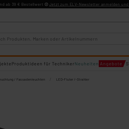
d ab 39 € Bestellwert
Jetzt zum ELV-Newsletter anmelden und 
jekte
Produktideen für Techniker
Neuheiten
Angebote
S
/
euchtung / Fassadenleuchten
LED-Fluter /-Strahler