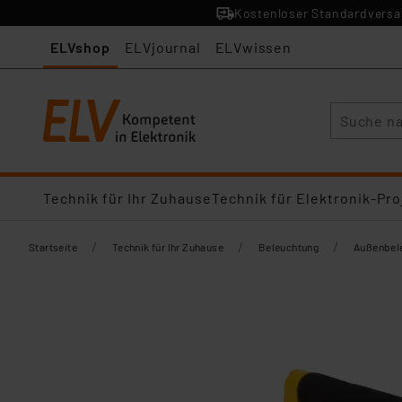
Kostenloser Standardversan
ELVshop
ELVjournal
ELVwissen
Suche
Technik für Ihr Zuhause
Technik für Elektronik-Pro
/
/
/
Startseite
Technik für Ihr Zuhause
Beleuchtung
Außenbel