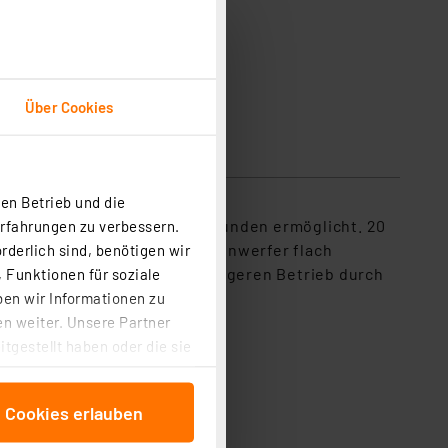
Über Cookies
en Betrieb und die
etriebszeit von bis zu 4,4 Stunden ermöglicht. 20
Erfahrungen zu verbessern.
gebrauch lässt sich der Scheinwerfer flach
rderlich sind, benötigen wir
omsparmodus erlaubt einen längeren Betrieb durch
 Funktionen für soziale
ben wir Informationen zu
n weiter. Unsere Partner
tgestellt haben oder die sie
cken, stimmen Sie sowohl
anschließenden
e Cookies erlauben
beitungszwecke (Art. 6
 ist durch Klick auf den