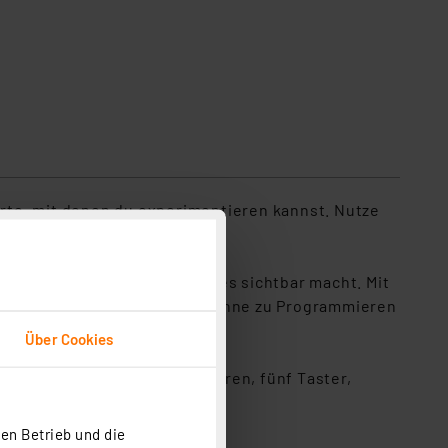
rte, mit denen du experimentieren kannst. Nutze
ir mehr, wie man Unsichtbares sichtbar macht. Mit
Tutorien-, mit denen du auch ohne zu Programmieren
Über Cookies
USB-C-Adapter, sieben Sensoren, fünf Taster,
en Betrieb und die