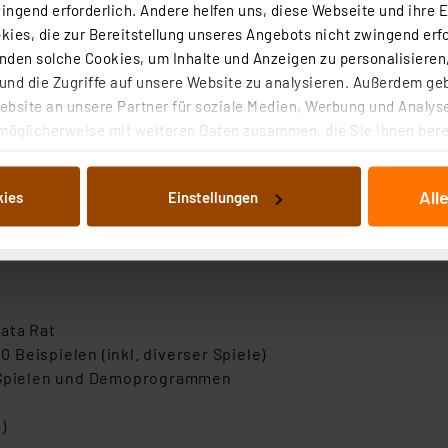
ngend erforderlich. Andere helfen uns, diese Webseite und ihre 
ies, die zur Bereitstellung unseres Angebots nicht zwingend erfo
xeln
den solche Cookies, um Inhalte und Anzeigen zu personalisieren,
nd die Zugriffe auf unsere Website zu analysieren. Außerdem ge
bsite an unsere Partner für soziale Medien, Werbung und Analyse
möglicherweise mit weiteren Daten zusammen, die Sie ihnen berei
 Dienste gesammelt haben. Indem Sie auf „Alle akzeptieren“ kli
von Informationen auf Ihrem gerät (§25 Abs.1 TTDSG) sowie der 
All
kies
Einstellungen
nachfolgend dargestellten bzw. die von Ihnen ausgewählten Verar
illierte Auflistung der einzelnen Cookies nach Zweck und Anbieter
ellungen“ abrufbar. Sie können die Verwendung nicht notwendiger
en. Ihre erteilte Zustimmung können Sie jederzeit unter dem Link
Die Rechtmäßigkeit der Speicherung, Abrufung und Weiterverarbei
zum Zeitpunkt des Widerrufs bleibt hiervon unberührt. Ihre Brow
ata Rat
ellungen nicht längerfristig gespeichert werden und dieses Banne
Beispielen (inkl. diverser Spiele)
n Spielen und Demoprogrammen
beiten personenbezogene Daten in den USA. Ihre Einwilligung zur 
 daher ggf. auch die Verarbeitung Ihrer Daten in den USA gemäß Art
)
tanbietern und zu der jeweiligen Datenübermittlung erhalten Sie i