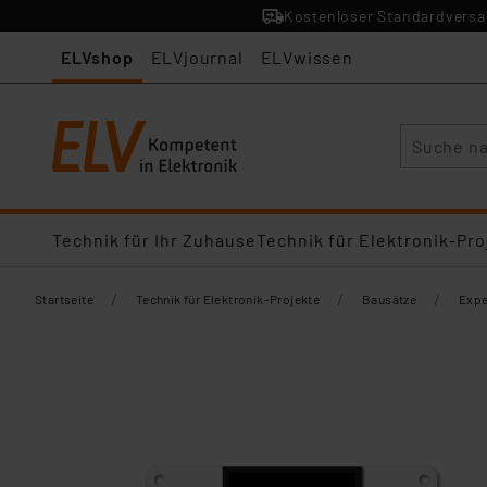
Kostenloser Standardversan
ELVshop
ELVjournal
ELVwissen
Suche
Technik für Ihr Zuhause
Technik für Elektronik-Pro
/
/
/
Startseite
Technik für Elektronik-Projekte
Bausätze
Expe