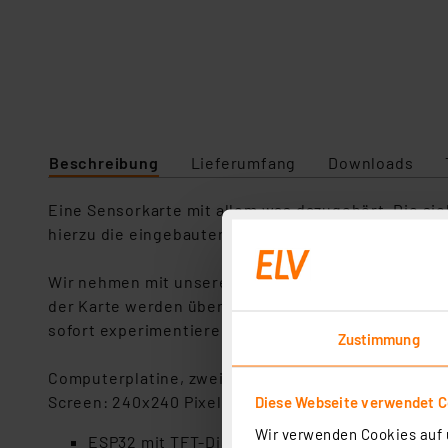
Beschreibung
Lieferumfang
Downloads
Eine Sensorkarte mit allem was dazugehört. Die s
hierzu die eingebauten Programme, ändere diese ab
Wir nehmen mit unseren Sinnen nur einen kleinen T
der Karte werden über zehn Beispiele und kleine Sp
sofort experimentieren kannst.
Zustimmung
Computerplatine, zweiseitig bedruckt mit dekorati
Screen: 240x240 Pixel 24bit-Vollfarbendisplay, ca.
Diese Webseite verwendet C
Wir verwenden Cookies auf u
ESP32 mit TFT-Display, Joystick, USB-C und E