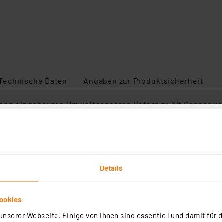
Technische Daten
Angaben zur Produktsicherheit
ieben eingebauten Umweltsensoren liefern zwölf Sensorwe
 oder schreib dir deinen Code.
eil der Umgebung war. Beeindruckende Beispiele zeigen d
iele geliefert - alle mit vollständigem Source-Code und 
Details
ven Elementen, ESP32-MCU mit 2 MB RAM und 8 MB Flash, 
 3x3cm.
ookies
nserer Webseite. Einige von ihnen sind essentiell und damit für d
xpansion-Port