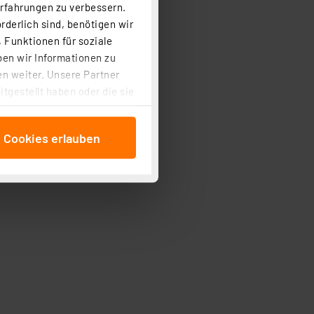
Erfahrungen zu verbessern.
rderlich sind, benötigen wir
 Funktionen für soziale
ben wir Informationen zu
n weiter. Unsere Partner
tgestellt haben oder die sie
cken, stimmen Sie sowohl
anschließenden
e Cookies erlauben
beitungszwecke (Art. 6
 ist durch Klick auf den
 Cookies ablehnen oder ihr
 „Cookie Einstellungen“
tung dieser Daten zur
ser-Einstellungen können
r erneut angezeigt wird.
Einbindung von Cookies
. 49 (1) lit. a DSGVO.
n der Datenschutzerklärung.