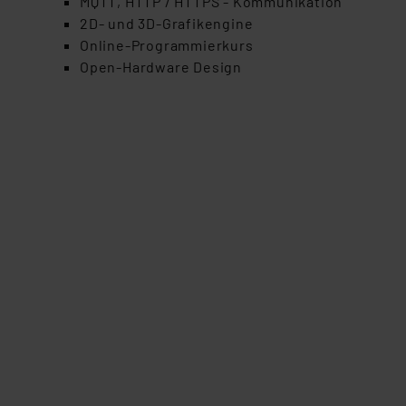
MQTT, HTTP / HTTPS - Kommunikation
Für die USA besteht kein A
2D- und 3D-Grafikengine
Datenschutz nach EU-Standa
Online-Programmierkurs
Daten in Überwachungsprogr
Open-Hardware Design
Unsere Kooperation mit dies
Kommission sowie einer eige
Daten, verbundenen Risiken
Impressum
|
Datenschutzer