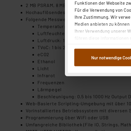
Funktionen der Webseite zwi
2 MB PSRAM, 8 MB Flash
Für die Verwendung von Cook
Hochauflösendes TFT-Display mit 240 x 240 Pi
Ihre Zustimmung. Wir verwen
Folgende Messwerte können erfasst werden:
Medien anbieten zu können u
Temperatur: -40 bis 125 °C (+-0,2 °C)
Ihrer Verwendung unserer We
Luftfeuchte: 0 bis 100 % rH (+-2,0 % rH)
führen diese Informationen 
Luftdruck: 10 bis 2000 mbar
im Rahmen Ihrer Nutzung der
TVoC: 1 bis 2000 μg/m3
dem Speichern und Abrufen 
eCO2
Nur notwendige Coo
Weiterverarbeitung für die 
Ethanol
Abs.1a DSG-VO) zu. Eine deta
Licht
Button „Ablehnen oder Einst
Infrarot
ganz oder teilweise zustimm
Frequenzen
anpassen oder widerrufen. 
Lärmpegel
Auswertung und Analyse bis 
Beschleunigung: 0,5 bis 1000 Hz Output D
dazu führen, dass die Einst
Web-Basierte Scripting-Umgebung mit über 100 
Vorinstalliertes Betriebssystem mit diverse
„Einige Drittanbieter verar
Programmierung über WiFi oder USB
dieser Drittanbieter umfasst
Umfangreiche Bibliothek (File IO, Strings, Math
Nähere Infos zu diesen Drit