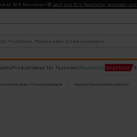
d ab 39 € Bestellwert
Jetzt zum ELV-Newsletter anmelden und 
jekte
Produktideen für Techniker
Neuheiten
Angebote
S
/
rimentierboards / Prototypenadapter
Oxocard Experimentierplattform