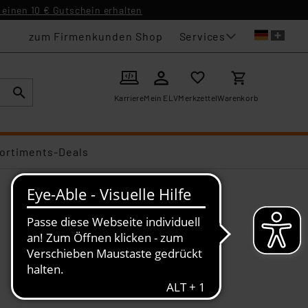
einen 10 € Gutschein erhalten
Services
zum Firmenkunden Shop
Karriere
Mein ELV
Merkzettel
Warenkorb
ortiments-Deals