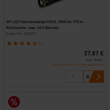
Überwachungsprogrammen verarbeiten, ohne dass
hiergegen Klagemöglichkeiten für Europäer bestehen.
Unsere Kooperation mit diesen Dienstleistern stützt
sich auf die Standarddatenschutzklauseln der
GP LED-Taschenlampe CR42, 1000 lm, 170 m
Europäischen Kommission sowie einer eigenen
Reichweite, max. 40 h Betrieb
Beurteilung der mit der Datenübermittlung,
Artikel-Nr. 252323
insbesondere der Art der übermittelten Daten,
verbundenen Risiken.“
1
2
3
4
5
(2)
37,87 €
Impressum
|
Datenschutzerklärung
inkl. MwSt.
Informationen zu Versandkosten