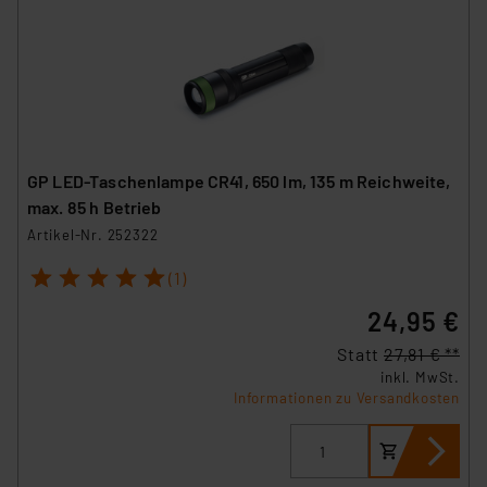
GP LED-Taschenlampe CR41, 650 lm, 135 m Reichweite,
max. 85 h Betrieb
Artikel-Nr. 252322
1
2
3
4
5
(1)
24,95 €
Statt
27,81 € **
inkl. MwSt.
Informationen zu Versandkosten