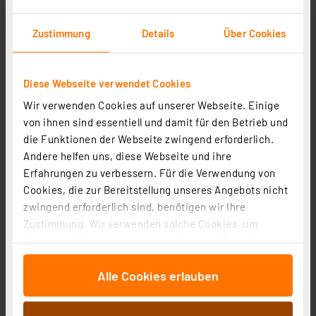
Zustimmung
Details
Über Cookies
Olight LED-Taschenlampe Baton 4 Premium, max. 1300
lm Lichtstrom, bis zu 35 h Betrieb, mit Ladecase
Diese Webseite verwendet Cookies
Artikel-Nr. 253963
Wir verwenden Cookies auf unserer Webseite. Einige
1
2
3
4
5
(1)
von ihnen sind essentiell und damit für den Betrieb und
die Funktionen der Webseite zwingend erforderlich.
79,95 €
Andere helfen uns, diese Webseite und ihre
Statt
133,95 € **
Erfahrungen zu verbessern. Für die Verwendung von
inkl. MwSt.
Cookies, die zur Bereitstellung unseres Angebots nicht
Informationen zu Versandkosten
zwingend erforderlich sind, benötigen wir Ihre
Zustimmung. Wir verwenden solche Cookies, um
Inhalte und Anzeigen zu personalisieren, Funktionen
für soziale Medien anbieten zu können und die Zugriffe
Alle Cookies erlauben
auf unsere Website zu analysieren. Außerdem geben
wir Informationen zu Ihrer Verwendung unserer Website
an unsere Partner für soziale Medien, Werbung und