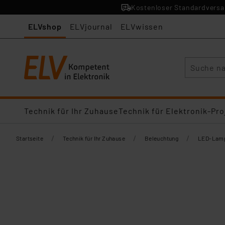
Kostenloser Standardversan
ELVshop
ELVjournal
ELVwissen
Suche
Technik für Ihr Zuhause
Technik für Elektronik-Pro
/
/
/
Startseite
Technik für Ihr Zuhause
Beleuchtung
LED-Lamp