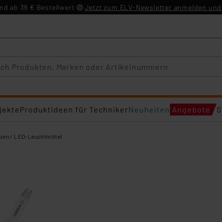
d ab 39 € Bestellwert
Jetzt zum ELV-Newsletter anmelden und 
jekte
Produktideen für Techniker
Neuheiten
Angebote
S
en / LED-Leuchtmittel