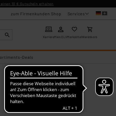
einen 10 € Gutschein erhalten
Services
zum Firmenkunden Shop
Karriere
Mein ELV
Merkzettel
Warenkorb
ortiments-Deals