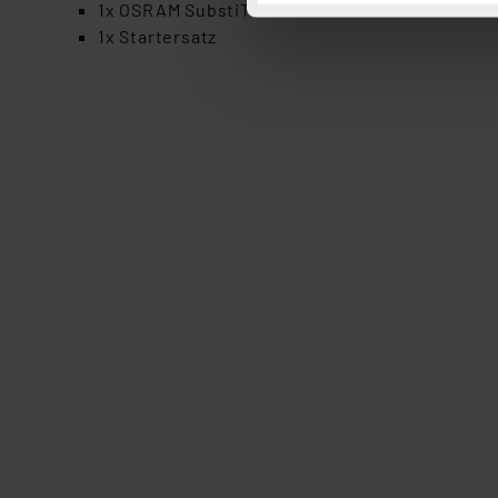
Button „Ablehnen oder Einst
1x OSRAM SubstiTUBE Star 18,3-W-T8-LED-Röhr
ganz oder teilweise zustimm
1x Startersatz
anpassen oder widerrufen. 
Auswertung und Analyse bis 
dazu führen, dass die Einst
„Einige Drittanbieter verar
dieser Drittanbieter umfasst
Nähere Infos zu diesen Drit
Für die USA besteht kein A
Datenschutz nach EU-Standa
Daten in Überwachungsprogr
Unsere Kooperation mit dies
Kommission sowie einer eige
Daten, verbundenen Risiken
Impressum
|
Datenschutzer