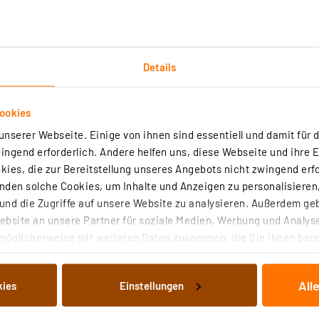
Details
ookies
Technische Daten
nserer Webseite. Einige von ihnen sind essentiell und damit für d
ngend erforderlich. Andere helfen uns, diese Webseite und ihre 
nlampe ihre Stärken aus: Bei einem Lichtstrom von 2200 lm verfüg
ies, die zur Bereitstellung unseres Angebots nicht zwingend erfo
n helles, kaltweißes Licht für hohe Ansprüche besonders in gewe
den solche Cookies, um Inhalte und Anzeigen zu personalisieren,
nd die Zugriffe auf unsere Website zu analysieren. Außerdem ge
bsite an unsere Partner für soziale Medien, Werbung und Analyse
möglicherweise mit weiteren Daten zusammen, die Sie ihnen berei
eb von 3 h beeindruckende 27,4 Jahre, während sie bei einem ehe
hre mit bis zu 200.000 Schaltzyklen besonders schaltfest und eign
 Dienste gesammelt haben. Indem Sie auf „Alle akzeptieren“ kli
von Informationen auf Ihrem gerät (§25 Abs.1 TTDSG) sowie der 
All
kies
Einstellungen
nachfolgend dargestellten bzw. die von Ihnen ausgewählten Verar
illierte Auflistung der einzelnen Cookies nach Zweck und Anbieter