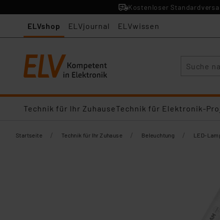
Kostenloser Standardversan
ELVshop
ELVjournal
ELVwissen
Suche
Technik für Ihr Zuhause
Technik für Elektronik-Pro
/
/
/
Startseite
Technik für Ihr Zuhause
Beleuchtung
LED-Lamp