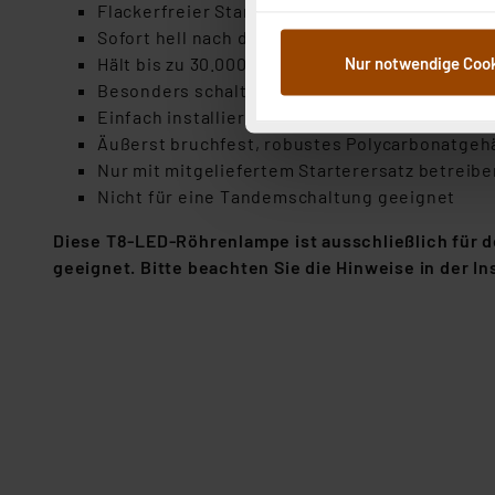
Flackerfreier Start bei -20 °C bis +45 °C
im Rahmen Ihrer Nutzung der
Sofort hell nach dem Einschalten
dem Speichern und Abrufen 
Nur notwendige Coo
Hält bis zu 30.000 Betriebsstunden (ca. 27 Jahr
Weiterverarbeitung für die 
Besonders schaltfest mit bis zu 200.000 Schal
Abs.1a DSG-VO) zu. Eine deta
Einfach installierbar – kein Umbau der Leuchte
Button „Ablehnen oder Einst
Äußerst bruchfest, robustes Polycarbonatge
ganz oder teilweise zustimm
Nur mit mitgeliefertem Starterersatz betreibe
anpassen oder widerrufen. 
Nicht für eine Tandemschaltung geeignet
Auswertung und Analyse bis 
dazu führen, dass die Einst
Diese T8-LED-Röhrenlampe ist ausschließlich für d
geeignet. Bitte beachten Sie die Hinweise in der In
„Einige Drittanbieter verar
dieser Drittanbieter umfasst
Nähere Infos zu diesen Drit
Für die USA besteht kein A
Datenschutz nach EU-Standa
Daten in Überwachungsprogr
Unsere Kooperation mit dies
Kommission sowie einer eige
Daten, verbundenen Risiken