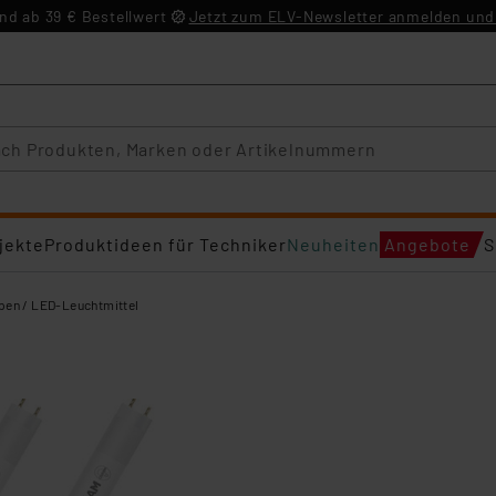
d ab 39 € Bestellwert
Jetzt zum ELV-Newsletter anmelden und 
jekte
Produktideen für Techniker
Neuheiten
Angebote
S
en / LED-Leuchtmittel