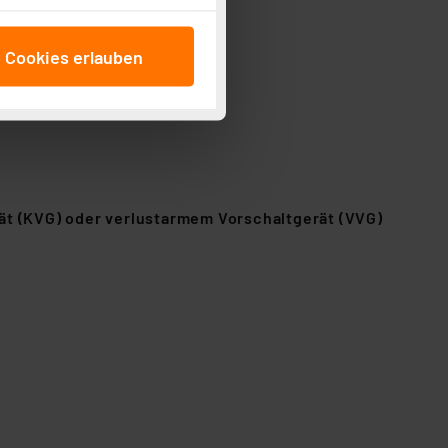
cken, stimmen Sie sowohl
anschließenden
e Cookies erlauben
beitungszwecke (Art. 6
 ist durch Klick auf den
 Cookies ablehnen oder ihr
 „Cookie Einstellungen“
tung dieser Daten zur
ser-Einstellungen können
r erneut angezeigt wird.
ät (KVG) oder verlustarmem Vorschaltgerät (VVG)
Einbindung von Cookies
. 49 (1) lit. a DSGVO.
n der Datenschutzerklärung.
s Land mit unzureichendem
örden personenbezogene
r Europäer bestehen.
ln der Europäischen
 Art der übermittelten