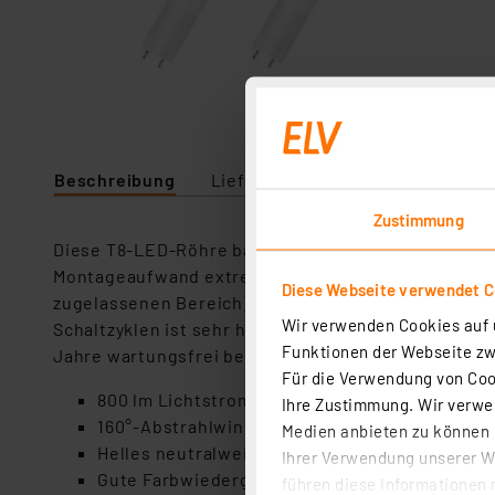
Beschreibung
Lieferumfang
Downloads
Zustimmung
Diese T8-LED-Röhre bauen Sie ganz einfach statt de
Montageaufwand extrem gering. Gleichzeitig gewin
Diese Webseite verwendet C
zugelassenen Bereich) stets sofort und flackerfrei
Wir verwenden Cookies auf u
Schaltzyklen ist sehr hoch, sodass man die Lampe 
Funktionen der Webseite zwi
Jahre wartungsfrei betreiben kann.
Für die Verwendung von Cook
800 lm Lichtstrom (106 lm/W)
Ihre Zustimmung. Wir verwen
160°-Abstrahlwinkel
Medien anbieten zu können u
Helles neutralweißes Arbeitslicht mit 4000 K
Ihrer Verwendung unserer We
Gute Farbwiedergabe mit 80 Ra
führen diese Informationen 