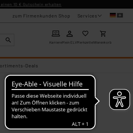
einen 10 € Gutschein erhalten
Services
zum Firmenkunden Shop
Karriere
Mein ELV
Merkzettel
Warenkorb
ortiments-Deals