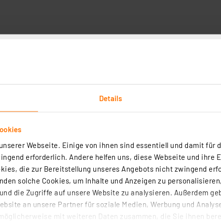
Technische Daten
Details
r bisherigen Leuchtstoffröhre mit elektromagnetischem Vo
nen Sie einen hohen Komfort, denn die LED-Röhrenlampe 
ookies
 ein. Die Lebensdauer übertrifft die einer herkömmlichen 
nserer Webseite. Einige von ihnen sind essentiell und damit für d
auch an mit Bewegungsmeldern überwachten und viel bega
ngend erforderlich. Andere helfen uns, diese Webseite und ihre 
ies, die zur Bereitstellung unseres Angebots nicht zwingend erfo
den solche Cookies, um Inhalte und Anzeigen zu personalisieren,
nd die Zugriffe auf unsere Website zu analysieren. Außerdem ge
bsite an unsere Partner für soziale Medien, Werbung und Analyse
möglicherweise mit weiteren Daten zusammen, die Sie ihnen berei