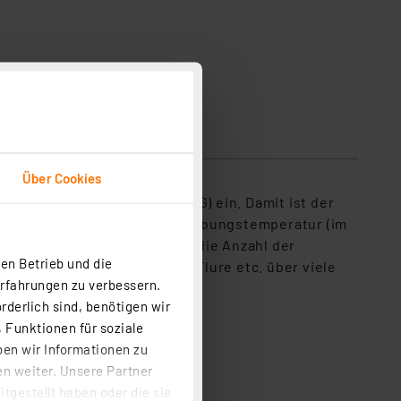
Über Cookies
rschaltgerät („Drossel”/KVG) ein. Damit ist der
schaltet sich bei jeder Umgebungstemperatur (im
Leuchtstoffröhre weit. Auch die Anzahl der
en Betrieb und die
ngenen Orten wie Treppen, Flure etc. über viele
Erfahrungen zu verbessern.
rderlich sind, benötigen wir
 Funktionen für soziale
ben wir Informationen zu
n weiter. Unsere Partner
tgestellt haben oder die sie