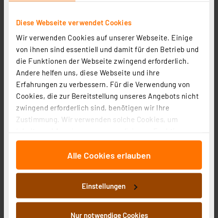
Diese Webseite verwendet Cookies
Wir verwenden Cookies auf unserer Webseite. Einige
von ihnen sind essentiell und damit für den Betrieb und
die Funktionen der Webseite zwingend erforderlich.
Aqiila Sunbird P200 Solarpanel, 200 W
Andere helfen uns, diese Webseite und ihre
Artikel-Nr. 254490
Erfahrungen zu verbessern. Für die Verwendung von
Cookies, die zur Bereitstellung unseres Angebots nicht
299,00 €
zwingend erforderlich sind, benötigen wir Ihre
Statt
379,95 € **
Zustimmung. Wir verwenden solche Cookies, um
inkl. MwSt.
Inhalte und Anzeigen zu personalisieren, Funktionen
Informationen zu Versandkosten
für soziale Medien anbieten zu können und die Zugriffe
Alle Cookies erlauben
auf unsere Website zu analysieren. Außerdem geben
wir Informationen zu Ihrer Verwendung unserer Website
an unsere Partner für soziale Medien, Werbung und
Einstellungen
Analysen weiter. Unsere Partner führen diese
Informationen möglicherweise mit weiteren Daten
zusammen, die Sie ihnen bereitgestellt haben oder die
Nur notwendige Cookies