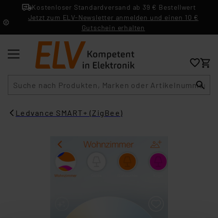
Kostenloser Standardversand ab 39 € Bestellwert
Jetzt zum ELV-Newsletter anmelden und einen 10 €
Gutschein erhalten
Suche
Ledvance SMART+ (ZigBee)