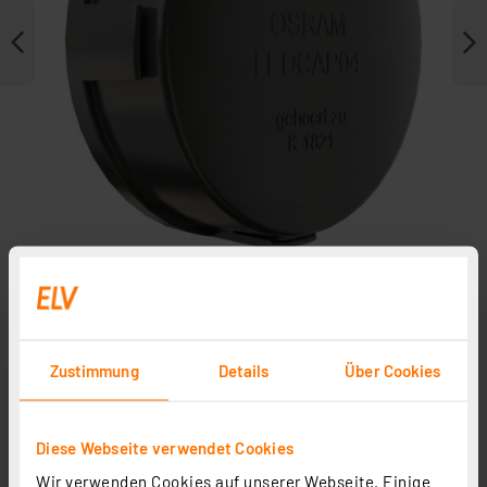
Weitere Modelle
Zustimmung
Details
Über Cookies
Diese Webseite verwendet Cookies
OSRAM LEDriving Adapter LEDCAP02 für H7-LED-
Wir verwenden Cookies auf unserer Webseite. Einige