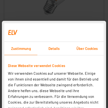
Osram LED Classic P 60, Filament, EEK A, 3,8 W, 806 lm,
E27, warmweiß, klar
Artikel-Nr. 258415
8,00 €
Zustimmung
Details
Über Cookies
inkl. MwSt.
Produktdatenblatt
Informationen zu Versandkosten
Diese Webseite verwendet Cookies
Wir verwenden Cookies auf unserer Webseite. Einige
von ihnen sind essentiell und damit für den Betrieb und
die Funktionen der Webseite zwingend erforderlich.
Andere helfen uns, diese Webseite und ihre
Erfahrungen zu verbessern. Für die Verwendung von
Cookies, die zur Bereitstellung unseres Angebots nicht
zwingend erforderlich sind, benötigen wir Ihre