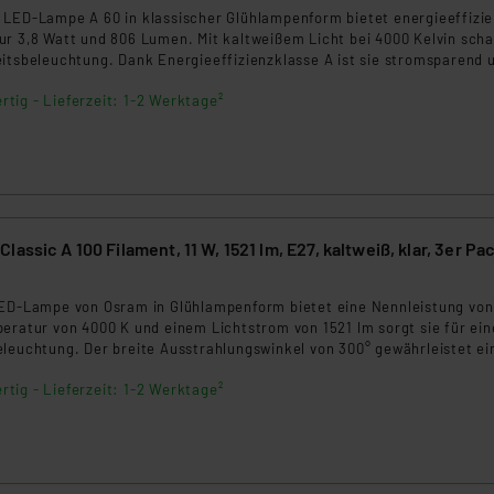
 LED-Lampe A 60 in klassischer Glühlampenform bietet energieeffizi
r 3,8 Watt und 806 Lumen. Mit kaltweißem Licht bei 4000 Kelvin scha
eitsbeleuchtung. Dank Energieeffizienzklasse A ist sie stromsparend 
 Sofort 100 % Licht ohne Aufwärmzeit und eine lange Lebensdauer m
rtig - Lieferzeit: 1-2 Werktage²
lässigen Wahl.
assic A 100 Filament, 11 W, 1521 lm, E27, kaltweiß, klar, 3er Pa
6
LED-Lampe von Osram in Glühlampenform bietet eine Nennleistung von
eratur von 4000 K und einem Lichtstrom von 1521 lm sorgt sie für ein
eleuchtung. Der breite Ausstrahlungswinkel von 300° gewährleistet ei
tverteilung in jedem Raum. Diese langlebigen LED-Lampe hat eine
rtig - Lieferzeit: 1-2 Werktage²
is zu 10.000 Stunden und bieten eine energieeffiziente Beleuchtungs