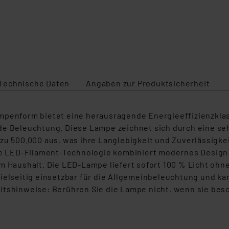
Technische Daten
Angaben zur Produktsicherheit
ampenform
bietet eine herausragende Energieeffizienzklas
de Beleuchtung. Diese Lampe zeichnet sich durch eine se
zu 500.000 aus, was ihre Langlebigkeit und Zuverlässigke
ive LED-Filament-Technologie kombiniert modernes Desig
em
Haushalt. Die LED-Lampe liefert sofort 100 % Licht ohn
vielseitig einsetzbar für die Allgemeinbeleuchtung und 
itshinweise: Berühren Sie die Lampe nicht, wenn sie besch