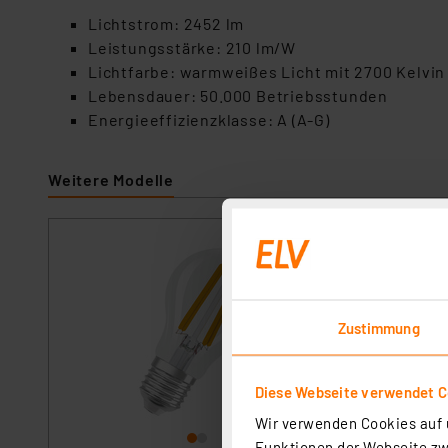
Lichtstrom
:
2452
lm
Leistungsstärke:
21
0
lm/W
Lichtfarbe: warmweißes Licht mit 2700 Kelvin
Lebensdauer: 50.000 Betriebsstunden
Energieeffizienzklasse:
A
(A-G)
Weitere Modelle
Osram LED Classic
Artikel-Nr. 25842
Die OSRAM Classic
Beleuchtung mit nu
Zustimmung
eine optimale Arb
umweltfreundlich.
sofort versandfe
sie zu einer zuver
Diese Webseite verwendet C
Wir verwenden Cookies auf u
Funktionen der Webseite zwi