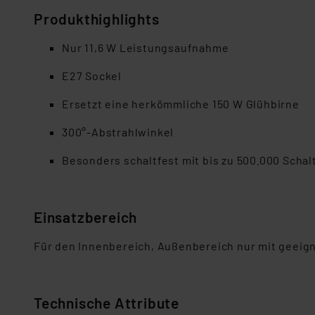
Produkth
ighlight
s
Nur
11,6
W Leistungsaufnahme
E
27
Sockel
Ersetzt
eine herkömmliche
150
W Glühbi
r
ne
300°-
Abstrahlwinkel
Besonders schaltfest mit bis zu
5
00.000 Schal
Einsatzbereich
Für den Innenbereich, Außenbereich nur mit geeig
Technische Attribute