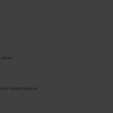
tzyklen
neter Außenleuchte