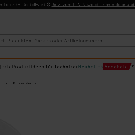
d ab 39 € Bestellwert
Jetzt zum ELV-Newsletter anmelden und 
jekte
Produktideen für Techniker
Neuheiten
Angebote
S
en / LED-Leuchtmittel