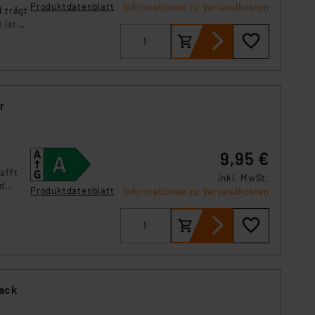
s Land mit unzureichendem
Produktdatenblatt
Informationen zu Versandkosten
 trägt
örden personenbezogene
 ist
r Europäer bestehen.
ln der Europäischen
 Art der übermittelten
r
9,95 €
afft
inkl. MwSt.
nd
Produktdatenblatt
Informationen zu Versandkosten
achen
Pack