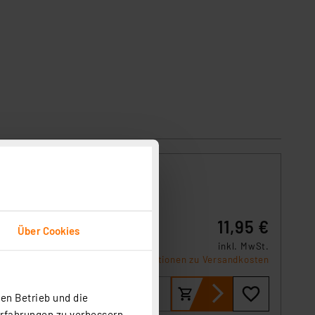
ck
nte
11,95 €
ft sie
Über Cookies
und
inkl. MwSt.
achen
Produktdatenblatt
Informationen zu Versandkosten
en Betrieb und die
Erfahrungen zu verbessern.