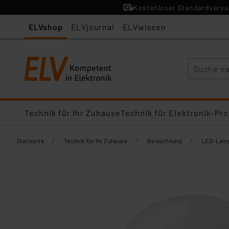
Kostenloser Standardversan
ELVshop
ELVjournal
ELVwissen
Suche
Technik für Ihr Zuhause
Technik für Elektronik-Pro
/
/
/
Startseite
Technik für Ihr Zuhause
Beleuchtung
LED-Lamp