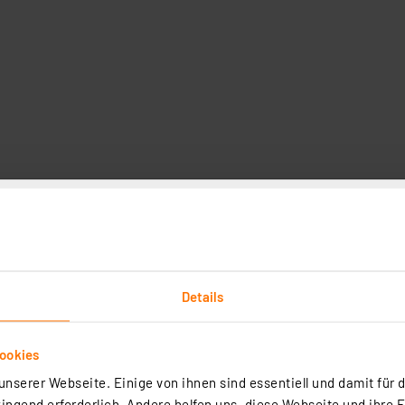
 A 75, Filament, EEK A, 5 W, 1055 lm, E27, kaltweiß, klar, 2er Pa
5
 LED-Lampe A 75 in klassischer Glühlampenform bietet energieeffizie
r 5 Watt und 1055 Lumen. Mit kaltweißem Licht bei 4000 Kelvin schaf
Details
eitsbeleuchtung. Dank Energieeffizienzklasse A ist sie stromsparend 
 Sofort 100 % Licht ohne Aufwärmzeit und eine lange Lebensdauer m
rtig - Lieferzeit: 1-2 Werktage²
lässigen Wahl.
ookies
nserer Webseite. Einige von ihnen sind essentiell und damit für d
ngend erforderlich. Andere helfen uns, diese Webseite und ihre 