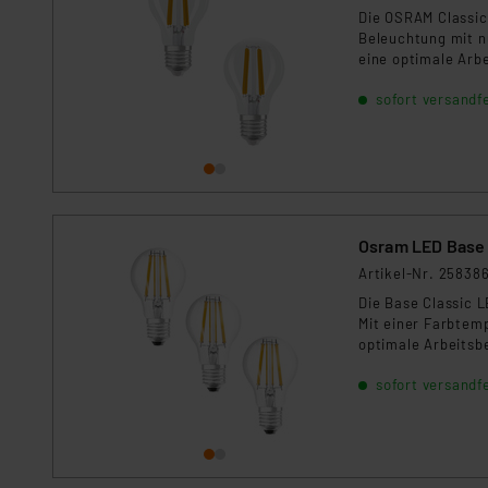
Die OSRAM Classic
Beleuchtung mit nu
eine optimale Arb
umweltfreundlich.
sofort versandfe
sie zu einer zuver
Osram LED Base Cl
Artikel-Nr. 25838
Die Base Classic 
Mit einer Farbtemp
optimale Arbeitsb
gleichmäßige Lich
sofort versandfe
Lebensdauer von b