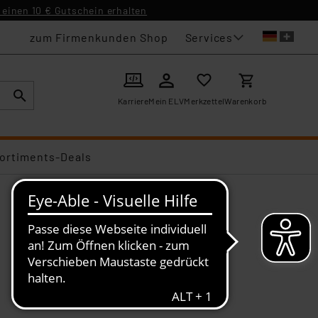
einen 10 € Gutschein erhalten
Services
zum Firmenkunden Shop
Karriere
Mein ELV
Merkzettel
Warenkorb
ortiments-Deals