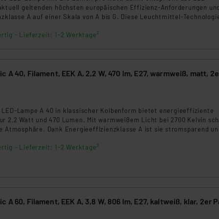
ngemessenheitsbeschluss der EU. Dies bedeutet, dass die USA al
aktuell geltenden höchsten europäischen Effizienz-Anforderungen und
rds eingestuft wird. So besteht etwa das Risiko, dass US-Beh
nzklasse A auf einer Skala von A bis G. Diese Leuchtmittel-Technologie
 Antwort auf die stark gestiegenen Strompreise und für nachhaltiges
ammen verarbeiten, ohne dass hiergegen Klagemöglichkeiten fü
rtig - Lieferzeit: 1-2 Werktage²
duzieren Sie Ihren Energieverbrauch und sparen Sie bares Geld.
en Dienstleistern stützt sich auf die Standarddatenschutzklause
nen Beurteilung der mit der Datenübermittlung, insbesondere der
.“
c A 40, Filament, EEK A, 2,2 W, 470 lm, E27, warmweiß, matt, 2e
klärung
4
 LED-Lampe A 40 in klassischer Kolbenform bietet energieeffiziente
ur 2,2 Watt und 470 Lumen. Mit warmweißem Licht bei 2700 Kelvin sch
he Atmosphäre. Dank Energieeffizienzklasse A ist sie stromsparend u
 Sofort 100 % Licht ohne Aufwärmzeit und eine lange Lebensdauer m
rtig - Lieferzeit: 1-2 Werktage²
lässigen Wahl.
 A 60, Filament, EEK A, 3,8 W, 806 lm, E27, kaltweiß, klar, 2er 
3