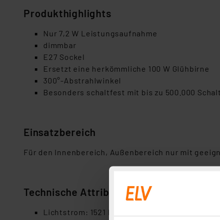
Produkth
ighlight
s
Nur
7,2
W Leistungsaufnahme
dimmbar
E
27
Sockel
Ersetzt
eine herkömmliche
100
W Glühbi
r
ne
300°-Abstrahlwinkel
Besonders schaltfest mit bis zu
5
00.000 Schal
Einsatzbereich
Für den Innenbereich, Außenbereich nur mit geeig
Technische Attribute
Lichtstrom: 1521 lm