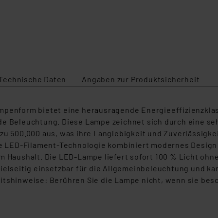
Technische Daten
Angaben zur Produktsicherheit
ampenform
bietet eine herausragende Energieeffizienzklas
de Beleuchtung. Diese Lampe zeichnet sich durch eine se
zu 500.000 aus, was ihre Langlebigkeit und Zuverlässigke
ive LED-Filament-Technologie kombiniert modernes Desig
em
Haushalt. Die LED-Lampe liefert sofort 100 % Licht ohn
vielseitig einsetzbar für die Allgemeinbeleuchtung und 
itshinweise: Berühren Sie die Lampe nicht, wenn sie besch