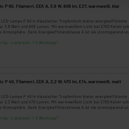
zum Zeitpunkt des Widerrufs bleibt hiervon unberührt. Ihre Brow
c P 60, Filament, EEK A, 3,8 W, 806 lm, E27, warmweiß, klar
ellungen nicht längerfristig gespeichert werden und dieses Banne
beiten personenbezogene Daten in den USA. Ihre Einwilligung zur 
 LED-Lampe P 60 in klassischer Tropfenform bietet energieeffiziente
ur 3,8 Watt und 806 Lumen. Mit warmweißem Licht bei 2700 Kelvin sch
 daher ggf. auch die Verarbeitung Ihrer Daten in den USA gemäß Art
he Atmosphäre. Dank Energieeffizienzklasse A ist sie stromsparend u
tanbietern und zu der jeweiligen Datenübermittlung erhalten Sie i
 Sofort 100 % Licht ohne Aufwärmzeit und eine lange Lebensdauer m
ngemessenheitsbeschluss der EU. Dies bedeutet, dass die USA al
rtig - Lieferzeit: 1-2 Werktage²
lässigen Wahl.
rds eingestuft wird. So besteht etwa das Risiko, dass US-Beh
ammen verarbeiten, ohne dass hiergegen Klagemöglichkeiten fü
en Dienstleistern stützt sich auf die Standarddatenschutzklause
nen Beurteilung der mit der Datenübermittlung, insbesondere der
.“
c P 40, Filament, EEK A, 2,2 W, 470 lm, E14, warmweiß, matt
klärung
 LED-Lampe P 40 in klassischer Tropfenform bietet energieeffiziente
ur 2,2 Watt und 470 Lumen. Mit warmweißem Licht bei 2700 Kelvin sch
he Atmosphäre. Dank Energieeffizienzklasse A ist sie stromsparend u
 Sofort 100 % Licht ohne Aufwärmzeit und eine lange Lebensdauer m
rtig - Lieferzeit: 1-2 Werktage²
lässigen Wahl.