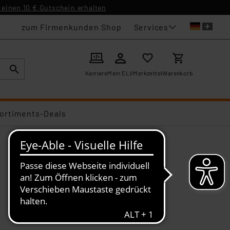
einen 10 € Gutschein erhalten
Services
zum Firmenkunden Shop
Karriere
Mein ELV
Merkzettel
Warenkorb
ortiments-Deals