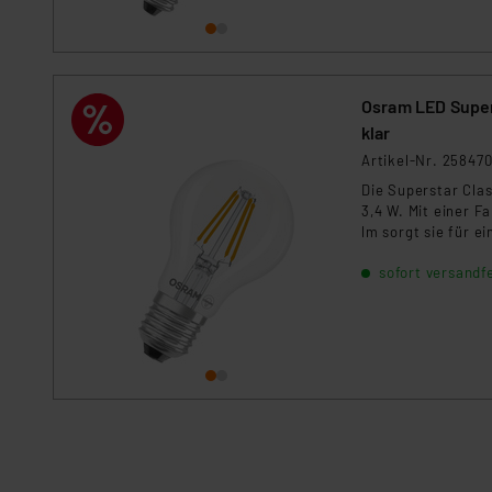
Osram LED Supers
klar
Artikel-Nr. 25847
Die Superstar Cla
3,4 W. Mit einer 
lm sorgt sie für 
gewährleistet ein
sofort versandfe
hat eine Lebensdau
Beleuchtungslösu