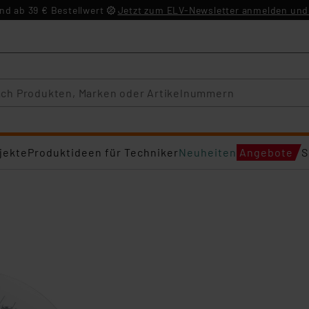
d ab 39 € Bestellwert
Jetzt zum ELV-Newsletter anmelden und 
jekte
Produktideen für Techniker
Neuheiten
Angebote
S