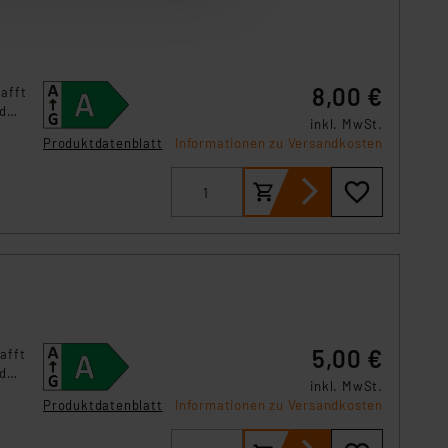
ser-Einstellungen können
r erneut angezeigt wird.
Einbindung von Cookies
8,00 €
afft
. 49 (1) lit. a DSGVO.
nd
n der Datenschutzerklärung.
inkl. MwSt.
achen
Produktdatenblatt
Informationen zu Versandkosten
s Land mit unzureichendem
örden personenbezogene
r Europäer bestehen.
ln der Europäischen
 Art der übermittelten
5,00 €
afft
nd
inkl. MwSt.
achen
Produktdatenblatt
Informationen zu Versandkosten