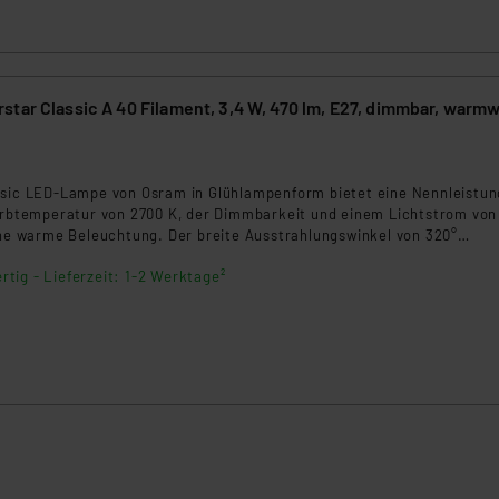
tar Classic A 40 Filament, 3,4 W, 470 lm, E27, dimmbar, warmw
0
ssic LED-Lampe von Osram in Glühlampenform bietet eine Nennleistun
Farbtemperatur von 2700 K, der Dimmbarkeit und einem Lichtstrom von
eine warme Beleuchtung. Der breite Ausstrahlungswinkel von 320°
e gleichmäßige Lichtverteilung in jedem Raum. Diese langlebigen LE
rtig - Lieferzeit: 1-2 Werktage²
er von bis zu 15.000 Stunden und bieten eine energieeffiziente
ng.