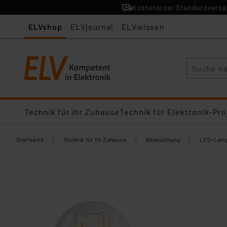
Kostenloser Standardversan
ELVshop
ELVjournal
ELVwissen
Suche
Technik für Ihr Zuhause
Technik für Elektronik-Pro
/
/
/
Startseite
Technik für Ihr Zuhause
Beleuchtung
LED-Lamp