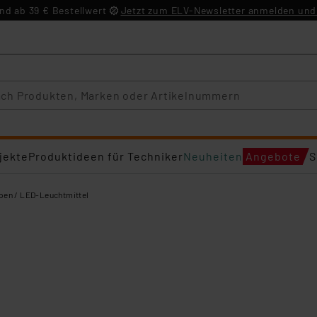
d ab 39 € Bestellwert
Jetzt zum ELV-Newsletter anmelden und 
jekte
Produktideen für Techniker
Neuheiten
Angebote
S
en / LED-Leuchtmittel