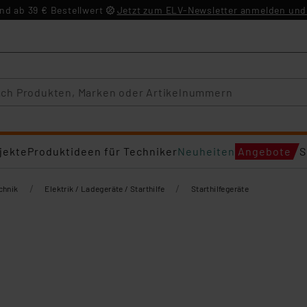
d ab 39 € Bestellwert
Jetzt zum ELV-Newsletter anmelden und 
jekte
Produktideen für Techniker
Neuheiten
Angebote
S
/
/
chnik
Elektrik / Ladegeräte / Starthilfe
Starthilfegeräte