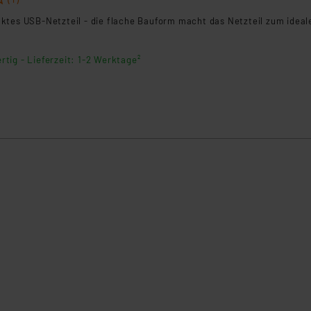
klärung
ktes USB-Netzteil - die flache Bauform macht das Netzteil zum ideal
rtig - Lieferzeit: 1-2 Werktage²