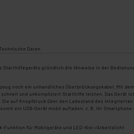
Technische Daten
 Starthilfegeräts gründlich die Hinweise in der Bedienun
ahrzeug noch ein unhandliches Überbrückungskabel. Mit d
chnell und unkompliziert Starthilfe leisten. Das Gerät i
t Sie auf Knopfdruck über den Ladestand des integrierte
omit ein USB-Gerät mobil aufladen, z. B. Ihr Smartphone o
nk-Funktion für Mobilgeräte und LED-Not-/Arbeitslicht