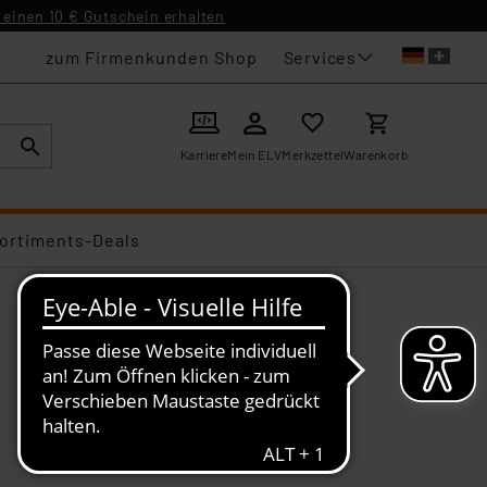
einen 10 € Gutschein erhalten
Services
zum Firmenkunden Shop
Karriere
Mein ELV
Merkzettel
Warenkorb
ortiments-Deals