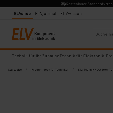
Kostenloser Standardversan
ELVshop
ELVjournal
ELVwissen
Suche
Technik für Ihr Zuhause
Technik für Elektronik-Pro
/
/
Startseite
Produktideen für Techniker
Kfz-Technik / Outdoor-Te