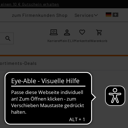
einen 10 € Gutschein erhalten
Services
zum Firmenkunden Shop
Karriere
Mein ELV
Merkzettel
Warenkorb
ortiments-Deals