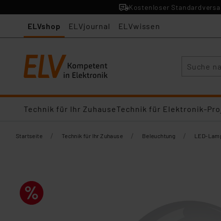
Kostenloser Standardversan
ELVshop
ELVjournal
ELVwissen
Suche
Technik für Ihr Zuhause
Technik für Elektronik-Pro
/
/
/
Startseite
Technik für Ihr Zuhause
Beleuchtung
LED-Lamp