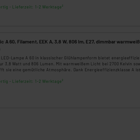
e gleichmäßige Lichtverteilung in jedem Raum. Diese langlebigen LE
rtig - Lieferzeit: 1-2 Werktage²
er von bis zu 15.000 Stunden und bieten eine energieeffiziente
ng.
c A 60, Filament, EEK A, 3,8 W, 806 lm, E27, dimmbar warmweiß,
0
 LED-Lampe A 60 in klassischer Glühlampenform bietet energieeffizi
ur 3,8 Watt und 806 Lumen. Mit warmweißem Licht bei 2700 Kelvin sow
ft sie eine gemütliche Atmosphäre. Dank Energieeffizienzklasse A ist
umweltfreundlich. Sofort 100 % Licht ohne Aufwärmzeit und eine lan
rtig - Lieferzeit: 1-2 Werktage²
n sie zu einer zuverlässigen Wahl.