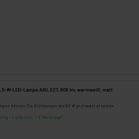
,5-W-LED-Lampe A60, E27, 806 lm, warmweiß, matt
mpen können Sie Glühlampen bis 60 W preiswert ersetzen.
rtig - Lieferzeit: 1-2 Werktage²