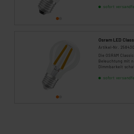
gewährleistet ein
sofort versandfe
hat eine Lebensdau
Beleuchtungslösu
Osram LED Classi
Artikel-Nr. 25843
Die OSRAM Classic
Beleuchtung mit n
Dimmbarkeit schaf
stromsparend und 
sofort versandfe
Lebensdauer mache