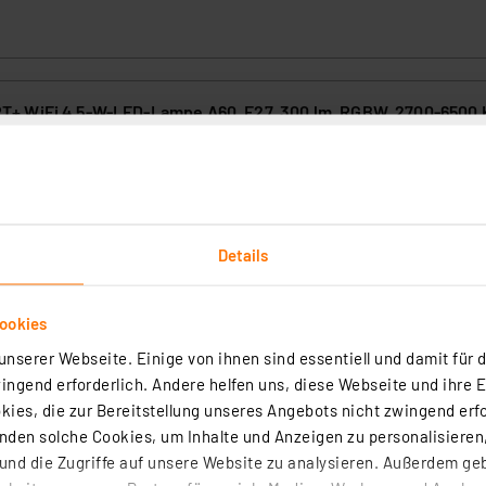
 WiFi 4,5-W-LED-Lampe A60, E27, 300 lm, RGBW, 2700-6500 
 App
3
paren mit smarter LED-Technik - dank WiFi SMART+ Funktionalität ka
ung zwischen der Lampe/Leuchte, Smartphone oder Smart Speaker (z.
gle Assistant) hergestellt werden. Eine einfache Inbetriebnahme über
Details
istungsangebot des SMART+ Sortiments ab.
rtig - Lieferzeit: 1-2 Werktage²
ookies
nserer Webseite. Einige von ihnen sind essentiell und damit für d
ngend erforderlich. Andere helfen uns, diese Webseite und ihre 
ies, die zur Bereitstellung unseres Angebots nicht zwingend erfo
den solche Cookies, um Inhalte und Anzeigen zu personalisieren,
iente 3,8-W-LED-Lampe A60, E27, 806 lm, warmweiß, 3000 K, 
nd die Zugriffe auf unsere Website zu analysieren. Außerdem ge