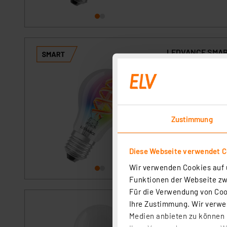
LEDVANCE SMART+
dimmbar, Alexa,
Artikel-Nr. 25285
Einfach Energie s
drahtlose Verbind
Amazon Alexa, Goo
Zustimmung
App rundet das Le
sofort versandfe
Diese Webseite verwendet C
Wir verwenden Cookies auf u
Funktionen der Webseite zwi
Für die Verwendung von Cook
Ihre Zustimmung. Wir verwen
OSRAM Hocheffiz
Medien anbieten zu können u
EEK A