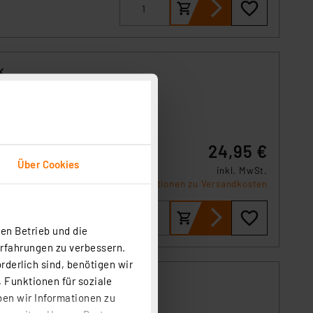
K,
nn eine
 B.
24,95 €
 die
Über Cookies
inkl. MwSt.
Produktdatenblatt
Informationen zu Versandkosten
en Betrieb und die
Erfahrungen zu verbessern.
rderlich sind, benötigen wir
 Funktionen für soziale
matt,
ben wir Informationen zu