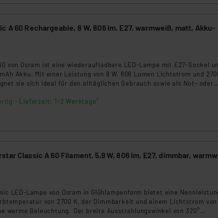
nen Beurteilung der mit der Datenübermittlung, insbesondere der
.“
c A 60 Rechargeable, 8 W, 806 lm, E27, warmweiß, matt, Akku-
klärung
 60 von Osram ist eine wiederaufladbare LED-Lampe mit E27-Sockel u
 mAh Akku. Mit einer Leistung von 8 W, 806 Lumen Lichtstrom und 270
net sie sich ideal für den alltäglichen Gebrauch sowie als Not- oder
Stromausfall leuchtet sie bis zu 3 Stunden autark – auch per Fingerd
rtig - Lieferzeit: 1-2 Werktage²
on.
tar Classic A 60 Filament, 5,9 W, 806 lm, E27, dimmbar, warmw
ssic LED-Lampe von Osram in Glühlampenform bietet eine Nennleistun
Farbtemperatur von 2700 K, der Dimmbarkeit und einem Lichtstrom von
eine warme Beleuchtung. Der breite Ausstrahlungswinkel von 320°