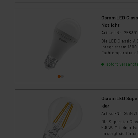
Kommission sowie einer eige
Daten, verbundenen Risiken
Osram LED Classi
Notlicht
Impressum
|
Datenschutzer
Artikel-Nr. 258391
Die LED Classic A
integriertem 1800
Farbtemperatur eig
Campinglicht. Bei 
sofort versandfe
oder Kappenfunkti
Osram LED Supers
klar
Artikel-Nr. 258471
Die Superstar Cla
5,9 W. Mit einer 
lm sorgt sie für 