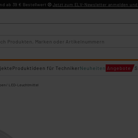
d ab 39 € Bestellwert
Jetzt zum ELV-Newsletter anmelden und 
jekte
Produktideen für Techniker
Neuheiten
Angebote
S
en / LED-Leuchtmittel