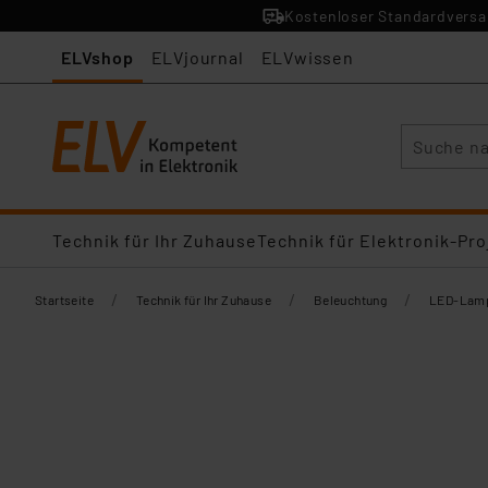
Kostenloser Standardversan
ELVshop
ELVjournal
ELVwissen
Suche
Technik für Ihr Zuhause
Technik für Elektronik-Pro
/
/
/
Startseite
Technik für Ihr Zuhause
Beleuchtung
LED-Lamp