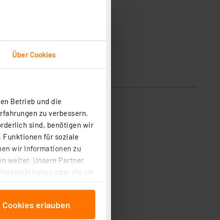
Über Cookies
en Betrieb und die
Erfahrungen zu verbessern.
rderlich sind, benötigen wir
 Funktionen für soziale
ben wir Informationen zu
n weiter. Unsere Partner
tgestellt haben oder die sie
cken, stimmen Sie sowohl
anschließenden
e Cookies erlauben
beitungszwecke (Art. 6
 ist durch Klick auf den