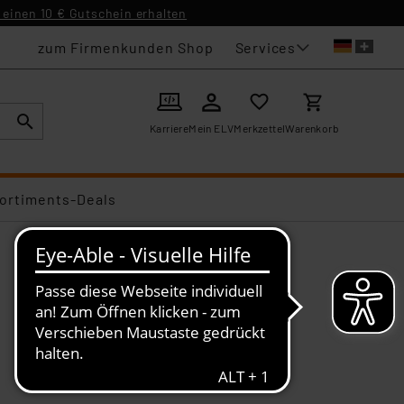
einen 10 € Gutschein erhalten
Services
zum Firmenkunden Shop
Karriere
Mein ELV
Merkzettel
Warenkorb
ortiments-Deals