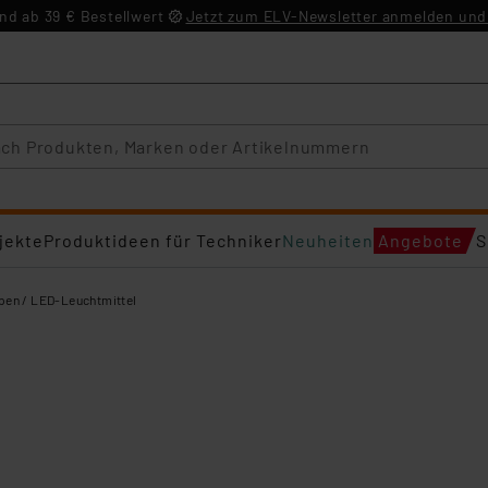
d ab 39 € Bestellwert
Jetzt zum ELV-Newsletter anmelden und 
jekte
Produktideen für Techniker
Neuheiten
Angebote
S
en / LED-Leuchtmittel