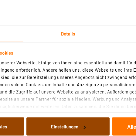
Details
Technische Daten
Angaben zur Produktsicherheit
ookies
nserer Webseite. Einige von ihnen sind essentiell und damit für d
- oder Halogenlampe
ngend erforderlich. Andere helfen uns, diese Webseite und ihre 
üh- oder Halogenlampe
ies, die zur Bereitstellung unseres Angebots nicht zwingend erfo
mmliche LED-Lampen
den solche Cookies, um Inhalte und Anzeigen zu personalisieren,
nd die Zugriffe auf unsere Website zu analysieren. Außerdem ge
bsite an unsere Partner für soziale Medien, Werbung und Analyse
möglicherweise mit weiteren Daten zusammen, die Sie ihnen berei
 Dienste gesammelt haben. Indem Sie auf „Alle akzeptieren“ kli
von Informationen auf Ihrem gerät (§25 Abs.1 TTDSG) sowie der 
All
kies
Einstellungen
nachfolgend dargestellten bzw. die von Ihnen ausgewählten Verar
illierte Auflistung der einzelnen Cookies nach Zweck und Anbieter