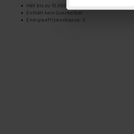
Hält bis zu 10.000 h (ca. 9,1 Jahre bei täglich 3 
Button „Ablehnen oder Einst
Enthält kein Quecksilber
ganz oder teilweise zustimm
Energieeffizienzklasse: E
anpassen oder widerrufen. 
Auswertung und Analyse bis 
dazu führen, dass die Einst
„Einige Drittanbieter verar
dieser Drittanbieter umfasst
Nähere Infos zu diesen Drit
Für die USA besteht kein A
Datenschutz nach EU-Standa
Daten in Überwachungsprogr
Unsere Kooperation mit dies
Kommission sowie einer eige
Daten, verbundenen Risiken
Impressum
|
Datenschutzer