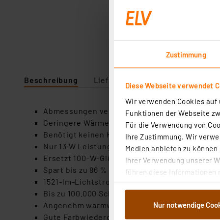
Zustimmung
Beschreibung
Lieferumfang
Downloads
Diese Webseite verwendet C
Wir verwenden Cookies auf u
Abmessungen vergleichbar wie bei einer Glüh
Funktionen der Webseite zwi
Geringere Wärmeentwicklung als bei einer Gl
Für die Verwendung von Cook
Benötigt keinen Kühlkörper mehr wie herkö
Ihre Zustimmung. Wir verwen
Nur 13 W Leistungsaufnahme
Medien anbieten zu können u
Ersetzt 100-W-Glühlampen
Ihrer Verwendung unserer We
Spart bis zu 86 % Energie
führen diese Informationen 
1521-lm-Lichtstrom
im Rahmen Ihrer Nutzung der
Bis zu 100.000 Schaltzyklen
dem Speichern und Abrufen 
Nur notwendige Coo
Angenehm warmweißes Licht mit 2700 K
Weiterverarbeitung für die 
Gute Farbwiedergabe mit 80 Ra
Abs.1a DSG-VO) zu. Eine deta