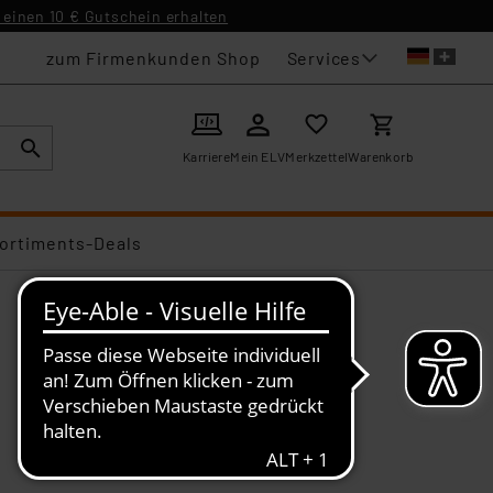
einen 10 € Gutschein erhalten
Services
zum Firmenkunden Shop
Karriere
Mein ELV
Merkzettel
Warenkorb
ortiments-Deals