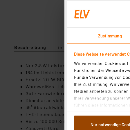
Zustimmung
Beschreibung
Lieferumfang
Downloads
Diese Webseite verwendet C
Wir verwenden Cookies auf u
Nur 2,8 W Leistungsaufnahme
Funktionen der Webseite zwi
184 lm Lichtstrom
Für die Verwendung von Cook
Ersetzt 20-W-Glühlampen
Ihre Zustimmung. Wir verwen
Warmweißes Licht mit 2700 K
Medien anbieten zu können u
Gute Farbwiedergabe mit 90 Ra
Ihrer Verwendung unserer We
Dimmbar an vielen handelsüblichen Dimmern
führen diese Informationen 
36° Abstrahlwinkel
im Rahmen Ihrer Nutzung der
LED-Lebensdauer bis 25.000 h
dem Speichern und Abrufen 
Bis zu 100.000 Schaltzyklen
Nur notwendige Coo
Weiterverarbeitung für die 
Zündzeit: 0,5 s