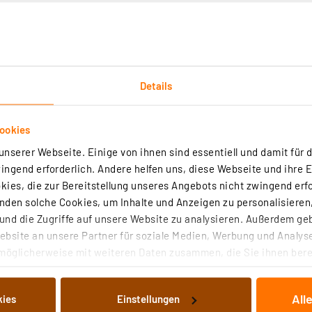
Details
Technische Daten
Angaben zur Produktsicherheit
ookies
nserer Webseite. Einige von ihnen sind essentiell und damit für d
ngend erforderlich. Andere helfen uns, diese Webseite und ihre 
ies, die zur Bereitstellung unseres Angebots nicht zwingend erfo
den solche Cookies, um Inhalte und Anzeigen zu personalisieren,
nd die Zugriffe auf unsere Website zu analysieren. Außerdem ge
bsite an unsere Partner für soziale Medien, Werbung und Analyse
möglicherweise mit weiteren Daten zusammen, die Sie ihnen berei
 Dienste gesammelt haben. Indem Sie auf „Alle akzeptieren“ kli
von Informationen auf Ihrem gerät (§25 Abs.1 TTDSG) sowie der 
All
kies
Einstellungen
nachfolgend dargestellten bzw. die von Ihnen ausgewählten Verar