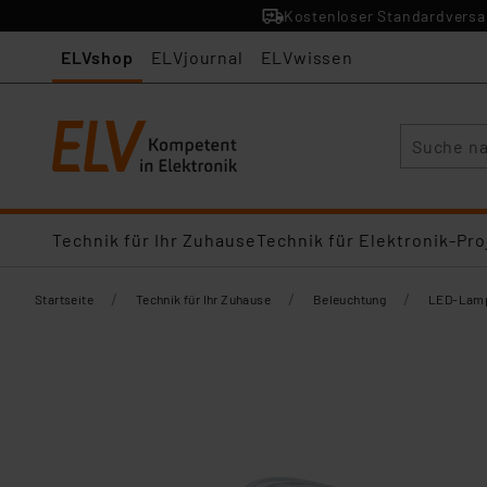
Kostenloser Standardversan
ELVshop
ELVjournal
ELVwissen
Suche
Technik für Ihr Zuhause
Technik für Elektronik-Pro
/
/
/
Startseite
Technik für Ihr Zuhause
Beleuchtung
LED-Lamp