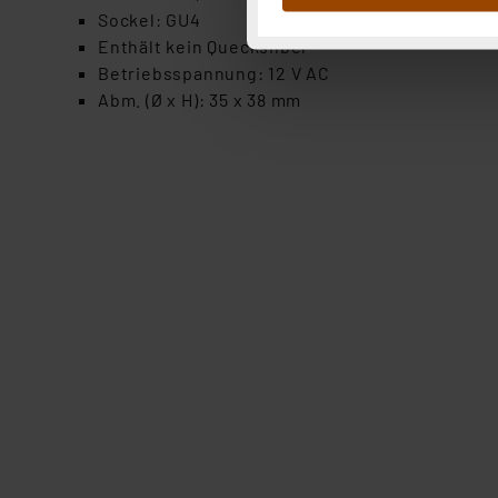
Abs.1a DSG-VO) zu. Eine deta
Sockel: GU4
Button „Ablehnen oder Einst
Enthält kein Quecksilber
ganz oder teilweise zustimm
Betriebsspannung: 12 V AC
anpassen oder widerrufen. 
Abm. (Ø x H): 35 x 38 mm
Auswertung und Analyse bis 
dazu führen, dass die Einst
„Einige Drittanbieter verar
dieser Drittanbieter umfasst
Nähere Infos zu diesen Drit
Für die USA besteht kein A
Datenschutz nach EU-Standa
Daten in Überwachungsprogr
Unsere Kooperation mit dies
Kommission sowie einer eige
Daten, verbundenen Risiken
Impressum
|
Datenschutzer