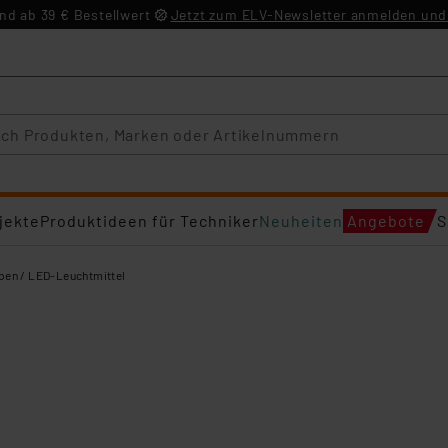
d ab 39 € Bestellwert
Jetzt zum ELV-Newsletter anmelden und 
jekte
Produktideen für Techniker
Neuheiten
Angebote
S
en / LED-Leuchtmittel