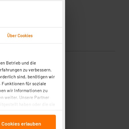
Über Cookies
en Betrieb und die
Erfahrungen zu verbessern.
rderlich sind, benötigen wir
 Funktionen für soziale
ben wir Informationen zu
n weiter. Unsere Partner
tgestellt haben oder die sie
cken, stimmen Sie sowohl
anschließenden
e Cookies erlauben
beitungszwecke (Art. 6