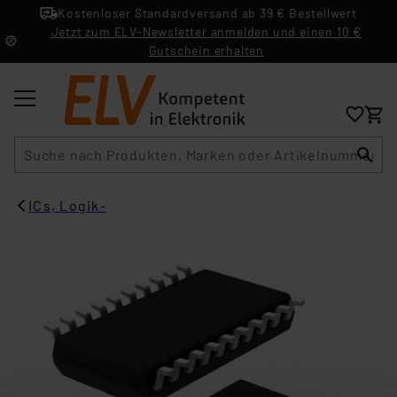
Kostenloser Standardversand ab 39 € Bestellwert
Jetzt zum ELV-Newsletter anmelden und einen 10 €
Gutschein erhalten
Suche
ICs, Logik-