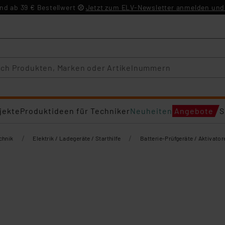
d ab 39 € Bestellwert
Jetzt zum ELV-Newsletter anmelden und 
jekte
Produktideen für Techniker
Neuheiten
Angebote
S
/
/
chnik
Elektrik / Ladegeräte / Starthilfe
Batterie-Prüfgeräte / Aktivator