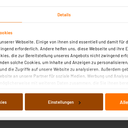
Details
ookies
nserer Webseite. Einige von ihnen sind essentiell und damit für d
chnische Daten
ngend erforderlich. Andere helfen uns, diese Webseite und ihre 
ies, die zur Bereitstellung unseres Angebots nicht zwingend erfo
den solche Cookies, um Inhalte und Anzeigen zu personalisieren,
equente Spannungsimpulse die Kristalle zurück in ihre a
nd die Zugriffe auf unsere Website zu analysieren. Außerdem ge
Damit sind selbst viele eigentlich schrottreife Akkus wie
bsite an unsere Partner für soziale Medien, Werbung und Analyse
möglicherweise mit weiteren Daten zusammen, die Sie ihnen berei
 Dienste gesammelt haben. Indem Sie auf „Alle akzeptieren“ kli
derlich!
von Informationen auf Ihrem gerät (§25 Abs.1 TTDSG) sowie der 
. GEL-Akkus und AGM-Akkus)
All
kies
Einstellungen
nachfolgend dargestellten bzw. die von Ihnen ausgewählten Verar
illierte Auflistung der einzelnen Cookies nach Zweck und Anbieter
ellungen“ abrufbar. Sie können die Verwendung nicht notwendiger
en. Ihre erteilte Zustimmung können Sie jederzeit unter dem Link