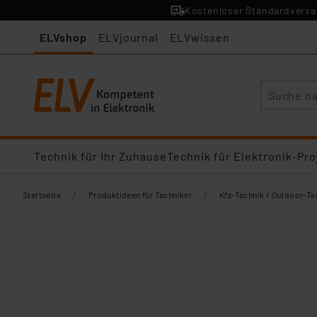
Kostenloser Standardversan
ELVshop
ELVjournal
ELVwissen
Suche
Technik für Ihr Zuhause
Technik für Elektronik-Pro
/
/
Startseite
Produktideen für Techniker
Kfz-Technik / Outdoor-Te