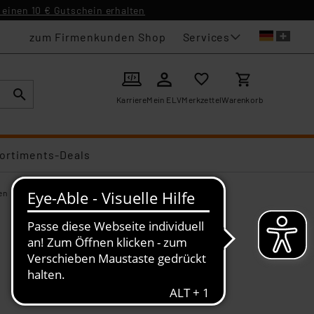
einen 10 € Gutschein erhalten
Services
zum Firmenkunden Shop
Karriere
Mein ELV
Merkzettel
Warenkorb
ortiments-Deals
en