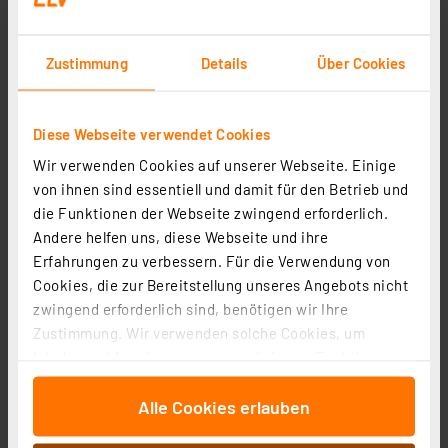
Zustimmung
Details
Über Cookies
Diese Webseite verwendet Cookies
ELV Netzteil USB Eco-Friendly 5 V / 1 A
Wir verwenden Cookies auf unserer Webseite. Einige
Artikel-Nr. 087562
von ihnen sind essentiell und damit für den Betrieb und
1
2
3
4
5
(1)
die Funktionen der Webseite zwingend erforderlich.
Andere helfen uns, diese Webseite und ihre
1,99 €
Erfahrungen zu verbessern. Für die Verwendung von
Statt
4,95 € **
Cookies, die zur Bereitstellung unseres Angebots nicht
inkl. MwSt.
zwingend erforderlich sind, benötigen wir Ihre
Informationen zu Versandkosten
Zustimmung. Wir verwenden solche Cookies, um
Inhalte und Anzeigen zu personalisieren, Funktionen
für soziale Medien anbieten zu können und die Zugriffe
Alle Cookies erlauben
auf unsere Website zu analysieren. Außerdem geben
wir Informationen zu Ihrer Verwendung unserer Website