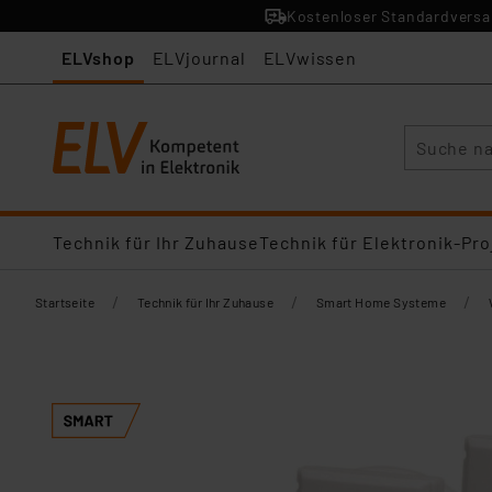
Kostenloser Standardversan
ELVshop
ELVjournal
ELVwissen
Suche
Technik für Ihr Zuhause
Technik für Elektronik-Pro
/
/
/
Startseite
Technik für Ihr Zuhause
Smart Home Systeme