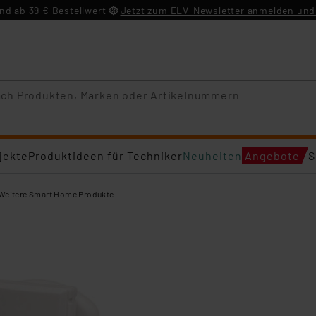
d ab 39 € Bestellwert
Jetzt zum ELV-Newsletter anmelden und 
jekte
Produktideen für Techniker
Neuheiten
Angebote
S
Weitere Smart Home Produkte