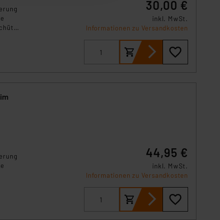
30,00 €
terung
ne
inkl. MwSt.
Einbindung von Cookies
chützt
Informationen zu Versandkosten
. 49 (1) lit. a DSGVO.
n der Datenschutzerklärung.
s Land mit unzureichendem
örden personenbezogene
r Europäer bestehen.
ln der Europäischen
 im
 Art der übermittelten
44,95 €
terung
ne
inkl. MwSt.
Informationen zu Versandkosten