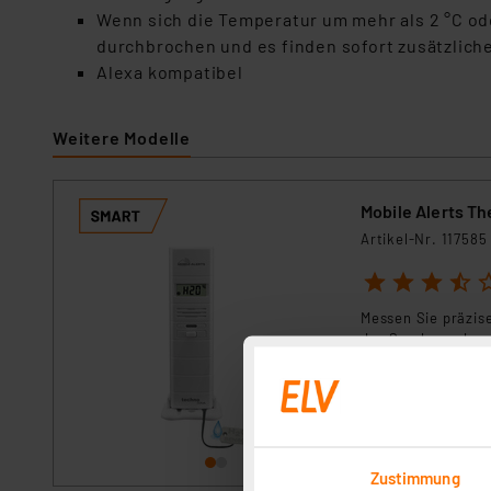
Wenn sich die Temperatur um mehr als 2 °C ode
durchbrochen und es finden sofort zusätzlich
Alexa kompatibel
Weitere Modelle
Mobile Alerts T
Artikel-Nr. 117585
1
2
3
4
5
Messen Sie präzis
des Senders oder 
Alerts-Systems, n
Auch als Wasserde
sofort versandfe
auslaufendem Wass
montiert werden.
Zustimmung