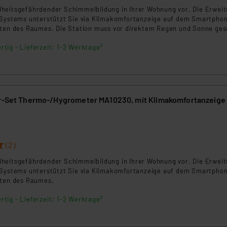
heitsgefährdender Schimmelbildung in Ihrer Wohnung vor. Die Erwei
-Systems unterstützt Sie via Klimakomfortanzeige auf dem Smartpho
beiten personenbezogene Daten in den USA. Ihre Einwilligung zur 
ften des Raumes. Die Station muss vor direktem Regen und Sonne ges
 daher ggf. auch die Verarbeitung Ihrer Daten in den USA gemäß Art
tanbietern und zu der jeweiligen Datenübermittlung erhalten Sie i
rtig - Lieferzeit: 1-2 Werktage²
ngemessenheitsbeschluss der EU. Dies bedeutet, dass die USA al
rds eingestuft wird. So besteht etwa das Risiko, dass US-Beh
ammen verarbeiten, ohne dass hiergegen Klagemöglichkeiten fü
en Dienstleistern stützt sich auf die Standarddatenschutzklause
er-Set Thermo-/Hygrometer MA10230, mit Klimakomfortanzeige
nen Beurteilung der mit der Datenübermittlung, insbesondere der
.“
klärung
(2)
heitsgefährdender Schimmelbildung in Ihrer Wohnung vor. Die Erwei
-Systems unterstützt Sie via Klimakomfortanzeige auf dem Smartpho
ften des Raumes.
rtig - Lieferzeit: 1-2 Werktage²