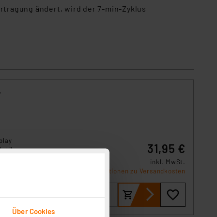
ertragung ändert, wird der 7-min-Zyklus
r
play
31,95 €
obile-
dbar.
inkl. MwSt.
ie bei
Informationen zu Versandkosten
ützt
Über Cookies