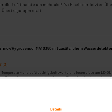
r die Luftfeuchte um mehr als 5 % rH seit der letzten Üb
e Übertragungen statt
hermo-/Hygrosensor MA10350 mit zusätzlichem Wasserdetekto
(3)
e Temperatur- und Luftfeuchtigskeitswerte und lesen diese am LC-Dis
am Smartphone ab – wann Sie wollen, wo Sie wollen. Bestandteil des M
ur mit diesem und in Kombination mit dem Gateway von Alerts verwen
tektor z. B. in Räumen mit einer Waschmaschine nutzbar. Informiert S
rtig - Lieferzeit: 1-2 Werktage²
er sofort. Der Sensor muss vor direktem Regen und der Sonne gesch
Details