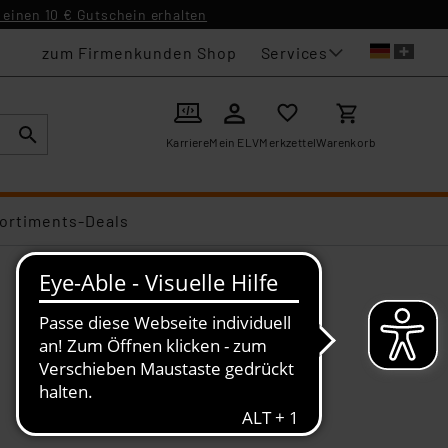
einen 10 € Gutschein erhalten
Services
zum Firmenkunden Shop
Karriere
Mein ELV
Merkzettel
Warenkorb
ortiments-Deals