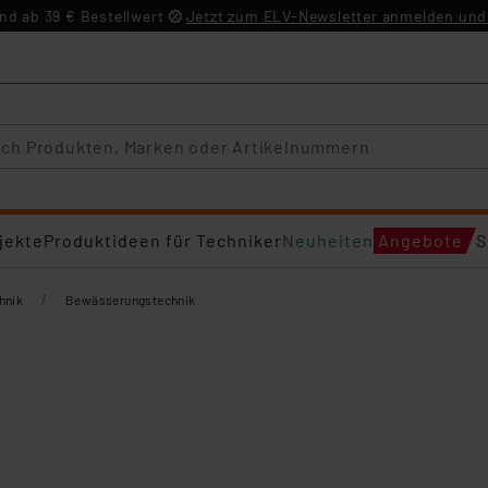
d ab 39 € Bestellwert
Jetzt zum ELV-Newsletter anmelden und 
jekte
Produktideen für Techniker
Neuheiten
Angebote
S
/
hnik
Bewässerungstechnik