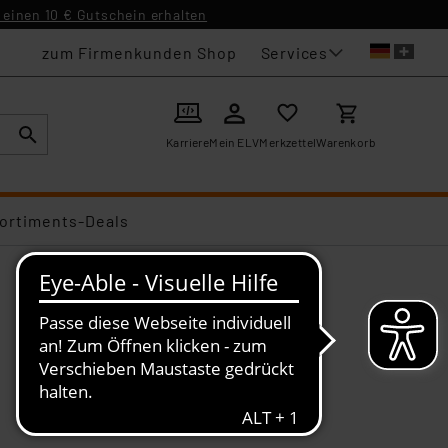
einen 10 € Gutschein erhalten
Services
zum Firmenkunden Shop
Karriere
Mein ELV
Merkzettel
Warenkorb
ortiments-Deals