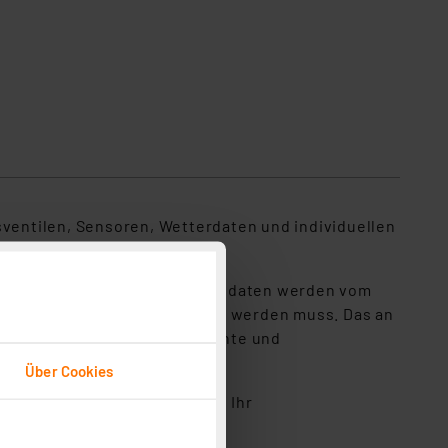
sventilen, Sensoren, Wetterdaten und individuellen
und Temperatur. Diese Umgebungsdaten werden vom
 wann und wie viel bewässert werden muss. Das an
siert für eine bedarfsgerechte und
Über Cookies
er weltweite Fernzugriff auf Ihr