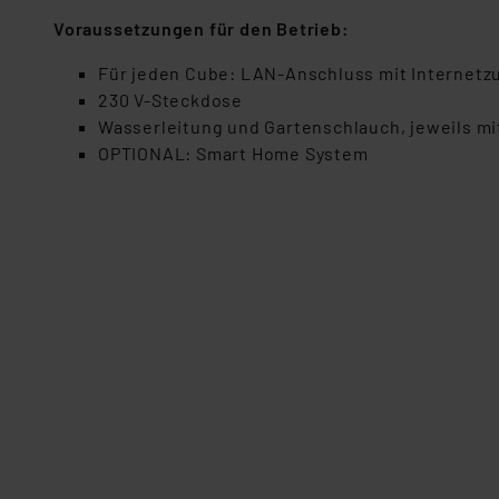
dieser Drittanbieter umfasst
Voraussetzungen für den Betrieb:
Nähere Infos zu diesen Drit
Für die USA besteht kein A
Für jeden Cube: LAN-Anschluss mit Internetz
Datenschutz nach EU-Standa
230 V-Steckdose
Daten in Überwachungsprogr
Wasserleitung und Gartenschlauch, jeweils m
Unsere Kooperation mit dies
OPTIONAL: Smart Home System
Kommission sowie einer eige
Daten, verbundenen Risiken
Impressum
|
Datenschutzer