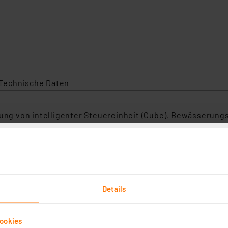
Technische Daten
zung von intelligenter Steuereinheit (Cube), Bewässerung
st laufend im Garten die Bodenfeuchtigkeit, Helligkeit 
nd persönlichen Einstellungen eigenständig entscheidet,
ewässerungsventil empfängt dessen Befehle und sorgt do
Details
Bewässerungssystem über Ihr Smartphone. Per Cloud ist d
auch autark betreibbar.
ookies