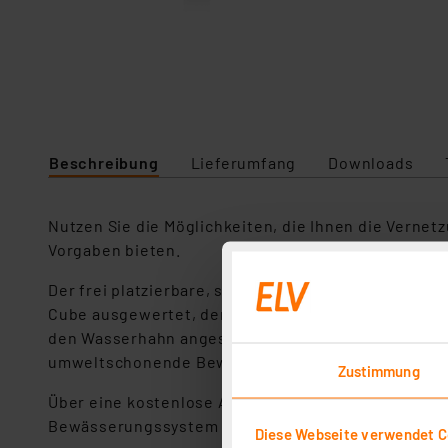
Beschreibung
Lieferumfang
Downloads
Nutzen Sie die Möglichkeiten, die Ihnen die Vernet
Vorgaben bieten.
Der frei platzierbare, solarbetriebene Sensor mis
Cube ausgewertet, der je nach Wettervorhersage u
den Wasserhahn angeschlossene, energieautarke B
umweltschonende Bewässerung.
Zustimmung
Über eine kostenlose App steuern Sie das gesamte 
Bewässerungssystem möglich, das System ist aber 
Diese Webseite verwendet C