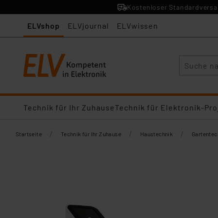
Kostenloser Standardversan
ELVshop
ELVjournal
ELVwissen
Suche
Technik für Ihr Zuhause
Technik für Elektronik-Pro
/
/
/
Startseite
Technik für Ihr Zuhause
Haustechnik
Gartentec