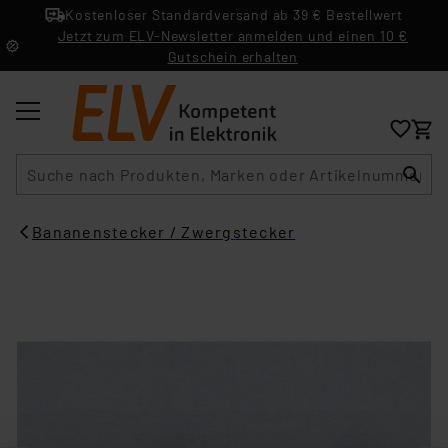
Kostenloser Standardversand ab 39 € Bestellwert
Jetzt zum ELV-Newsletter anmelden und einen 10 €
Gutschein erhalten
Suche
Bananenstecker / Zwergstecker