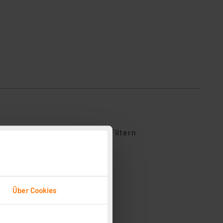
ihe aus, um Bewertungen zu Filtern
3
1
0
Über Cookies
0
0