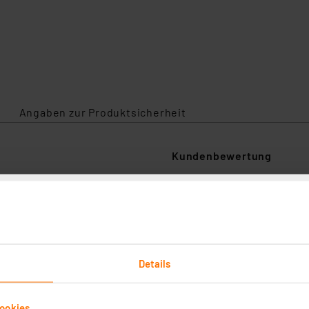
Angaben zur Produktsicherheit
Kundenbewertung
Wählen Sie unten eine Re
1
5
eister für die Einholung
1
etroffen, um
4
 handelt.
Mehr
1
3
Details
1
2
1
1
ookies