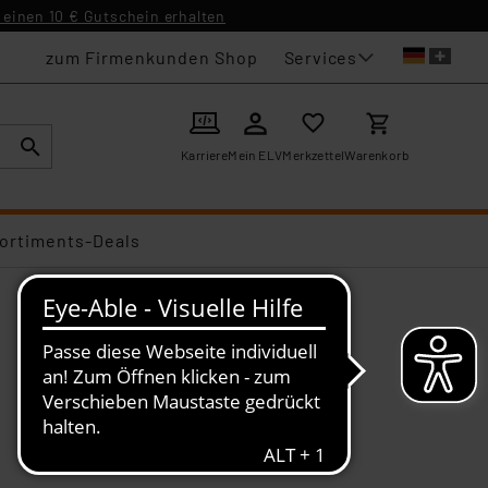
einen 10 € Gutschein erhalten
Services
zum Firmenkunden Shop
Karriere
Mein ELV
Merkzettel
Warenkorb
ortiments-Deals