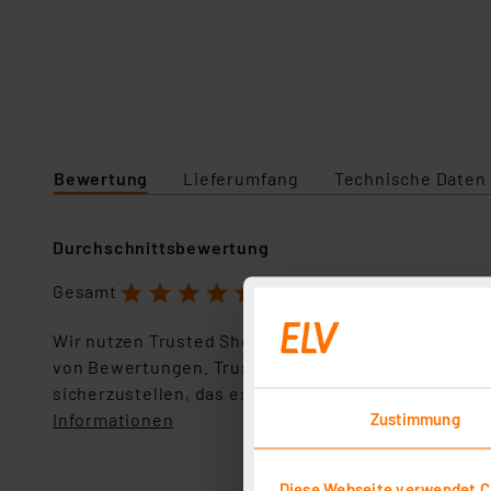
Bewertung
Lieferumfang
Technische Daten
Durchschnittsbewertung
1
2
3
4
5
Gesamt
4.8 Sterne
Wir nutzen Trusted Shops als unabhängigen Dienstl
von Bewertungen. Trusted Shops hat Maßnahmen g
sicherzustellen, das es sich um echte Bewertungen
Zustimmung
Informationen
Diese Webseite verwendet C