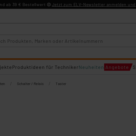
d ab 39 € Bestellwert
Jetzt zum ELV-Newsletter anmelden und 
jekte
Produktideen für Techniker
Neuheiten
Angebote
S
/
/
ten
Schalter / Relais
Taster