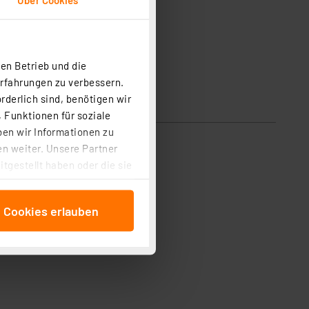
en Betrieb und die
Erfahrungen zu verbessern.
rderlich sind, benötigen wir
 Funktionen für soziale
ben wir Informationen zu
n weiter. Unsere Partner
tgestellt haben oder die sie
cken, stimmen Sie sowohl
anschließenden
e Cookies erlauben
beitungszwecke (Art. 6
 ist durch Klick auf den
 Cookies ablehnen oder ihr
 „Cookie Einstellungen“
tung dieser Daten zur
ser-Einstellungen können