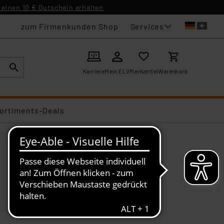
einen 10 € Gutschein erhalten
Services
zum Firmenkunden Shop
Karriere
Mein ELV
Merkzettel
Warenkorb
ortiments-Deals