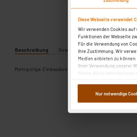
Diese Webseite verwendet C
Wir verwenden Cookies auf u
Funktionen der Webseite zwi
Für die Verwendung von Cook
Beschreibung
Downloads
Technische Daten
Ihre Zustimmung. Wir verwen
Medien anbieten zu können u
Ihrer Verwendung unserer We
Mehrpolige Einbaubuchsen mit Stiftanordnung nach
führen diese Informationen 
im Rahmen Ihrer Nutzung der
dem Speichern und Abrufen 
Nur notwendige Coo
Weiterverarbeitung für die 
Abs.1a DSG-VO) zu. Eine deta
Button „Ablehnen oder Einst
ganz oder teilweise zustimm
anpassen oder widerrufen. 
Auswertung und Analyse bis 