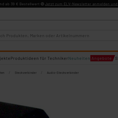
d ab 39 € Bestellwert
Jetzt zum ELV-Newsletter anmelden und 
jekte
Produktideen für Techniker
Neuheiten
Angebote
S
/
/
ten
Steckverbinder
Audio-Steckverbinder