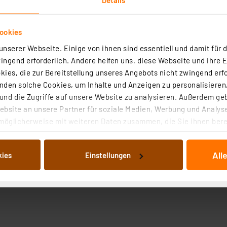
ookies
nserer Webseite. Einige von ihnen sind essentiell und damit für d
ngend erforderlich. Andere helfen uns, diese Webseite und ihre 
ies, die zur Bereitstellung unseres Angebots nicht zwingend erfo
Angaben zur Produktsicherheit
den solche Cookies, um Inhalte und Anzeigen zu personalisieren,
nd die Zugriffe auf unsere Website zu analysieren. Außerdem ge
bsite an unsere Partner für soziale Medien, Werbung und Analyse
 DIN, Printmontage.
möglicherweise mit weiteren Daten zusammen, die Sie ihnen berei
 Dienste gesammelt haben. Indem Sie auf „Alle akzeptieren“ kli
von Informationen auf Ihrem gerät (§25 Abs.1 TTDSG) sowie der 
All
kies
Einstellungen
nachfolgend dargestellten bzw. die von Ihnen ausgewählten Verar
illierte Auflistung der einzelnen Cookies nach Zweck und Anbieter
ellungen“ abrufbar. Sie können die Verwendung nicht notwendiger
en. Ihre erteilte Zustimmung können Sie jederzeit unter dem Link
Die Rechtmäßigkeit der Speicherung, Abrufung und Weiterverarbei
zum Zeitpunkt des Widerrufs bleibt hiervon unberührt. Ihre Brow