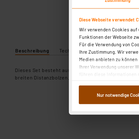
Diese Webseite verwendet C
Wir verwenden Cookies auf u
Funktionen der Webseite zwi
Für die Verwendung von Cook
Beschreibung
Technische Daten
Ihre Zustimmung. Wir verwen
Medien anbieten zu können u
Ihrer Verwendung unserer We
Dieses Set besteht aus einer 15-cm-Aluschiene mi
führen diese Informationen 
breiten Distanzbolzen. Der Wandhalter ist zur Auf
im Rahmen Ihrer Nutzung der
dem Speichern und Abrufen 
Nur notwendige Coo
Weiterverarbeitung für die 
Abs.1a DSG-VO) zu. Eine deta
Button „Ablehnen oder Einst
ganz oder teilweise zustimm
anpassen oder widerrufen. 
Auswertung und Analyse bis 