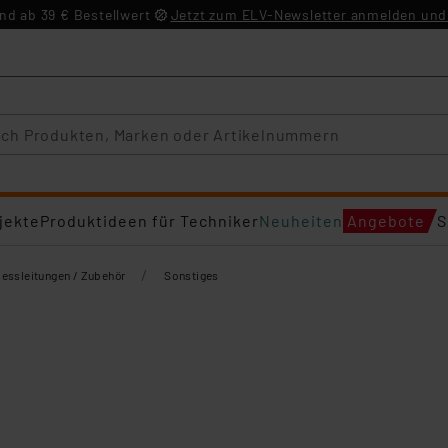
d ab 39 € Bestellwert
Jetzt zum ELV-Newsletter anmelden und 
jekte
Produktideen für Techniker
Neuheiten
Angebote
S
/
essleitungen / Zubehör
Sonstiges