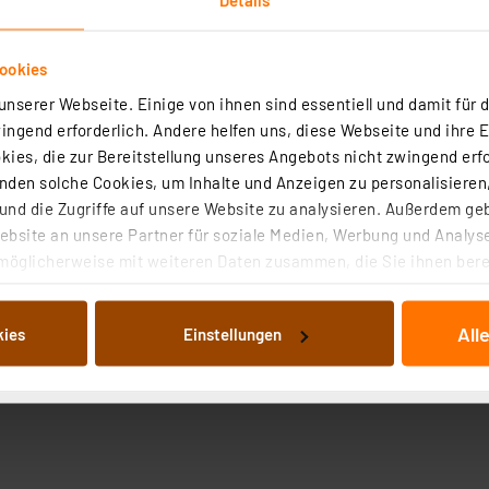
ookies
nserer Webseite. Einige von ihnen sind essentiell und damit für d
ngend erforderlich. Andere helfen uns, diese Webseite und ihre 
ies, die zur Bereitstellung unseres Angebots nicht zwingend erfo
den solche Cookies, um Inhalte und Anzeigen zu personalisieren,
nd die Zugriffe auf unsere Website zu analysieren. Außerdem ge
bsite an unsere Partner für soziale Medien, Werbung und Analyse
t Bohrungen und Befestigungsmaterial sowie 9 Kunststof
möglicherweise mit weiteren Daten zusammen, die Sie ihnen berei
nahme von ca. 40 Stck. 4 mm-Messleitungen geeignet.
 Dienste gesammelt haben. Indem Sie auf „Alle akzeptieren“ kli
von Informationen auf Ihrem gerät (§25 Abs.1 TTDSG) sowie der 
All
kies
Einstellungen
nachfolgend dargestellten bzw. die von Ihnen ausgewählten Verar
illierte Auflistung der einzelnen Cookies nach Zweck und Anbieter
ellungen“ abrufbar. Sie können die Verwendung nicht notwendiger
en. Ihre erteilte Zustimmung können Sie jederzeit unter dem Link
Die Rechtmäßigkeit der Speicherung, Abrufung und Weiterverarbei
zum Zeitpunkt des Widerrufs bleibt hiervon unberührt. Ihre Brow