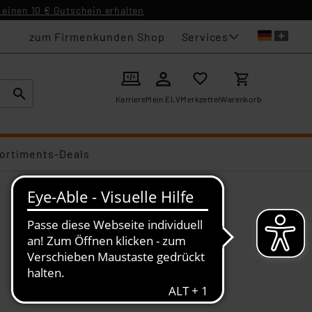
einen 10 € Gutschein erhalten
Services
zum Firmenkunden Shop
Karriere
Mein ELV
Merkzettel
Warenkorb
ortiments-Deals