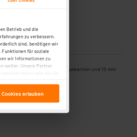
en Betrieb und die
Erfahrungen zu verbessern.
rderlich sind, benötigen wir
 Funktionen für soziale
ben wir Informationen zu
n weiter. Unsere Partner
fhaltern mit gerundeten Auflagekanten und 10 mm
tgestellt haben oder die sie
cken, stimmen Sie sowohl
anschließenden
e Cookies erlauben
beitungszwecke (Art. 6
 ist durch Klick auf den
 Cookies ablehnen oder ihr
 „Cookie Einstellungen“
tung dieser Daten zur
ser-Einstellungen können