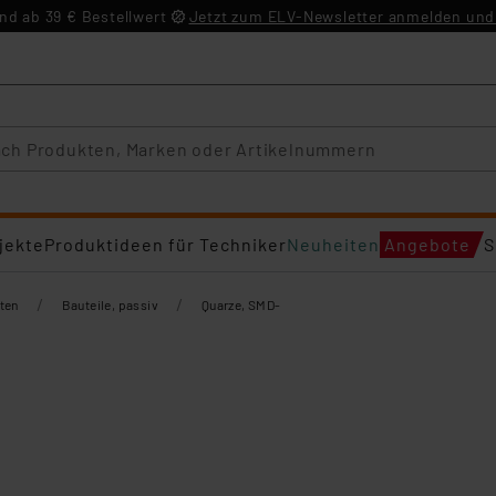
d ab 39 € Bestellwert
Jetzt zum ELV-Newsletter anmelden und 
jekte
Produktideen für Techniker
Neuheiten
Angebote
S
/
/
ten
Bauteile, passiv
Quarze, SMD-