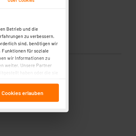
en Betrieb und die
Erfahrungen zu verbessern.
rderlich sind, benötigen wir
 Funktionen für soziale
ben wir Informationen zu
n weiter. Unsere Partner
tgestellt haben oder die sie
cken, stimmen Sie sowohl
anschließenden
e Cookies erlauben
beitungszwecke (Art. 6
 ist durch Klick auf den
 Cookies ablehnen oder ihr
 „Cookie Einstellungen“
tung dieser Daten zur
ser-Einstellungen können