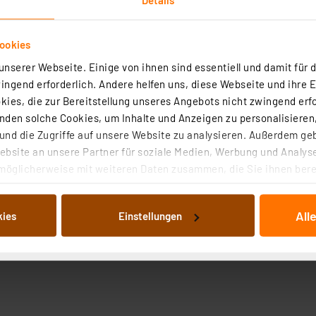
ookies
nserer Webseite. Einige von ihnen sind essentiell und damit für d
ngend erforderlich. Andere helfen uns, diese Webseite und ihre 
ies, die zur Bereitstellung unseres Angebots nicht zwingend erfo
den solche Cookies, um Inhalte und Anzeigen zu personalisieren,
nd die Zugriffe auf unsere Website zu analysieren. Außerdem ge
bsite an unsere Partner für soziale Medien, Werbung und Analyse
möglicherweise mit weiteren Daten zusammen, die Sie ihnen berei
 Dienste gesammelt haben. Indem Sie auf „Alle akzeptieren“ kli
von Informationen auf Ihrem gerät (§25 Abs.1 TTDSG) sowie der 
All
kies
Einstellungen
nachfolgend dargestellten bzw. die von Ihnen ausgewählten Verar
illierte Auflistung der einzelnen Cookies nach Zweck und Anbieter
ellungen“ abrufbar. Sie können die Verwendung nicht notwendiger
en. Ihre erteilte Zustimmung können Sie jederzeit unter dem Link
Die Rechtmäßigkeit der Speicherung, Abrufung und Weiterverarbei
zum Zeitpunkt des Widerrufs bleibt hiervon unberührt. Ihre Brow