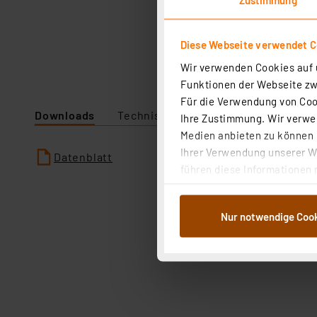
Diese Webseite verwendet C
Wir verwenden Cookies auf u
Funktionen der Webseite zwi
Für die Verwendung von Cook
Downloads
Technische Daten
Ihre Zustimmung. Wir verwen
Medien anbieten zu können u
Ihrer Verwendung unserer We
Datenblatt
führen diese Informationen 
im Rahmen Ihrer Nutzung der
dem Speichern und Abrufen 
Nur notwendige Coo
Weiterverarbeitung für die 
Abs.1a DSG-VO) zu. Eine deta
Button „Ablehnen oder Einst
ganz oder teilweise zustimm
anpassen oder widerrufen. 
Auswertung und Analyse bis 