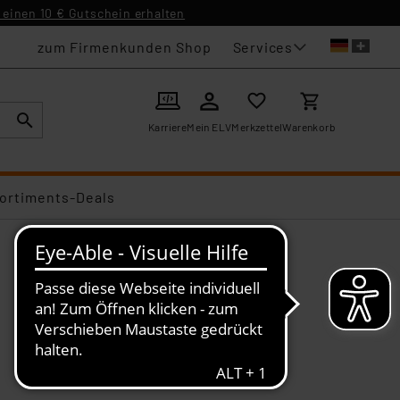
einen 10 € Gutschein erhalten
Services
zum Firmenkunden Shop
Karriere
Mein ELV
Merkzettel
Warenkorb
ortiments-Deals