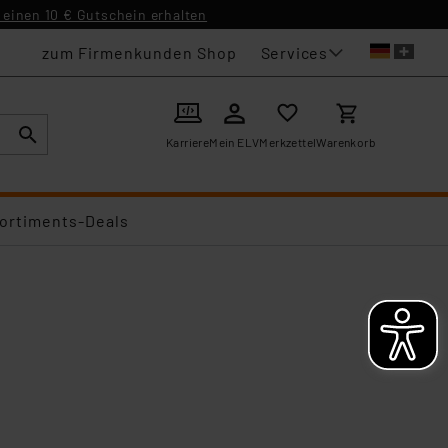
einen 10 € Gutschein erhalten
Services
zum Firmenkunden Shop
Karriere
Mein ELV
Merkzettel
Warenkorb
ortiments-Deals