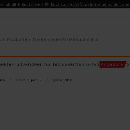
d ab 39 € Bestellwert
Jetzt zum ELV-Newsletter anmelden und 
jekte
Produktideen für Techniker
Neuheiten
Angebote
S
/
/
ten
Bauteile, passiv
Quarze, SMD-