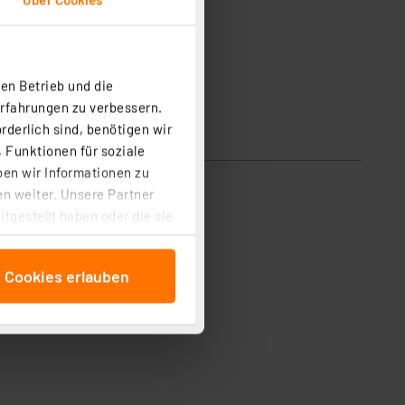
en Betrieb und die
Erfahrungen zu verbessern.
rderlich sind, benötigen wir
 Funktionen für soziale
ben wir Informationen zu
n weiter. Unsere Partner
tgestellt haben oder die sie
cken, stimmen Sie sowohl
anschließenden
e Cookies erlauben
beitungszwecke (Art. 6
 ist durch Klick auf den
 Cookies ablehnen oder ihr
 „Cookie Einstellungen“
tung dieser Daten zur
ser-Einstellungen können