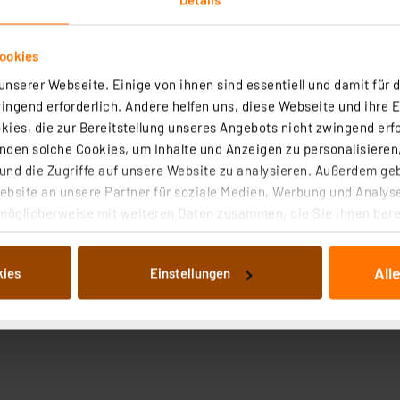
ookies
nserer Webseite. Einige von ihnen sind essentiell und damit für d
ngend erforderlich. Andere helfen uns, diese Webseite und ihre 
ies, die zur Bereitstellung unseres Angebots nicht zwingend erfo
den solche Cookies, um Inhalte und Anzeigen zu personalisieren,
nd die Zugriffe auf unsere Website zu analysieren. Außerdem ge
bsite an unsere Partner für soziale Medien, Werbung und Analyse
möglicherweise mit weiteren Daten zusammen, die Sie ihnen berei
 Dienste gesammelt haben. Indem Sie auf „Alle akzeptieren“ kli
von Informationen auf Ihrem gerät (§25 Abs.1 TTDSG) sowie der 
All
kies
Einstellungen
nachfolgend dargestellten bzw. die von Ihnen ausgewählten Verar
illierte Auflistung der einzelnen Cookies nach Zweck und Anbieter
ellungen“ abrufbar. Sie können die Verwendung nicht notwendiger
en. Ihre erteilte Zustimmung können Sie jederzeit unter dem Link
Die Rechtmäßigkeit der Speicherung, Abrufung und Weiterverarbei
zum Zeitpunkt des Widerrufs bleibt hiervon unberührt. Ihre Brow