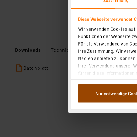
Diese Webseite verwendet C
Wir verwenden Cookies auf u
Funktionen der Webseite zwi
Für die Verwendung von Cook
Downloads
Technische Daten
Ihre Zustimmung. Wir verwen
Medien anbieten zu können u
Ihrer Verwendung unserer We
Datenblatt
führen diese Informationen 
im Rahmen Ihrer Nutzung der
dem Speichern und Abrufen 
Nur notwendige Coo
Weiterverarbeitung für die 
Abs.1a DSG-VO) zu. Eine deta
Button „Ablehnen oder Einst
ganz oder teilweise zustimm
anpassen oder widerrufen. 
Auswertung und Analyse bis 