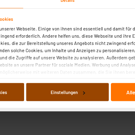
ookies
nserer Webseite. Einige von ihnen sind essentiell und damit für d
ngend erforderlich. Andere helfen uns, diese Webseite und ihre 
ies, die zur Bereitstellung unseres Angebots nicht zwingend erfo
den solche Cookies, um Inhalte und Anzeigen zu personalisieren,
nd die Zugriffe auf unsere Website zu analysieren. Außerdem ge
bsite an unsere Partner für soziale Medien, Werbung und Analyse
möglicherweise mit weiteren Daten zusammen, die Sie ihnen berei
 Dienste gesammelt haben. Indem Sie auf „Alle akzeptieren“ kli
von Informationen auf Ihrem gerät (§25 Abs.1 TTDSG) sowie der 
All
kies
Einstellungen
nachfolgend dargestellten bzw. die von Ihnen ausgewählten Verar
illierte Auflistung der einzelnen Cookies nach Zweck und Anbieter
ellungen“ abrufbar. Sie können die Verwendung nicht notwendiger
en. Ihre erteilte Zustimmung können Sie jederzeit unter dem Link
Die Rechtmäßigkeit der Speicherung, Abrufung und Weiterverarbei
zum Zeitpunkt des Widerrufs bleibt hiervon unberührt. Ihre Brow