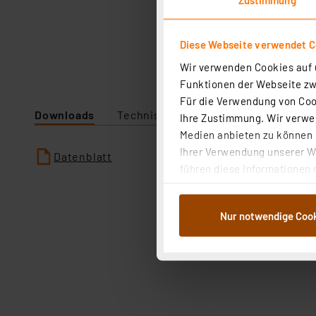
Diese Webseite verwendet C
Wir verwenden Cookies auf u
Funktionen der Webseite zwi
Für die Verwendung von Cook
Downloads
Technische Daten
Ihre Zustimmung. Wir verwen
Medien anbieten zu können u
Ihrer Verwendung unserer We
Datenblatt
führen diese Informationen 
im Rahmen Ihrer Nutzung der
dem Speichern und Abrufen 
Nur notwendige Coo
Weiterverarbeitung für die 
Abs.1a DSG-VO) zu. Eine deta
Button „Ablehnen oder Einst
ganz oder teilweise zustimm
anpassen oder widerrufen. 
Auswertung und Analyse bis 