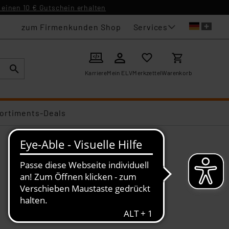
einen 10 € Gutschein erhalten
Services
zum Firmenkunden Shop
Karriere
Mein ELV
Merkzettel
Warenkorb
ortiments-Deals