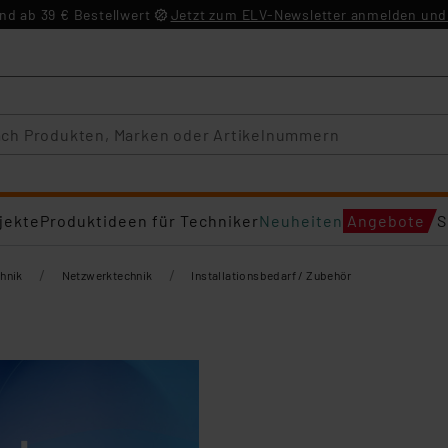
d ab 39 € Bestellwert
Jetzt zum ELV-Newsletter anmelden und 
jekte
Produktideen für Techniker
Neuheiten
Angebote
S
/
/
hnik
Netzwerktechnik
Installationsbedarf / Zubehör