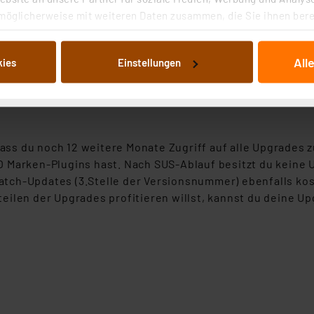
möglicherweise mit weiteren Daten zusammen, die Sie ihnen berei
 Dienste gesammelt haben. Indem Sie auf „Alle akzeptieren“ kli
von Informationen auf Ihrem gerät (§25 Abs.1 TTDSG) sowie der 
r unterstützten Cloud-Marken) noch unsere optionalen Ic
All
kies
Einstellungen
nachfolgend dargestellten bzw. die von Ihnen ausgewählten Verar
ten
illierte Auflistung der einzelnen Cookies nach Zweck und Anbieter
ellungen“ abrufbar. Sie können die Verwendung nicht notwendiger
en. Ihre erteilte Zustimmung können Sie jederzeit unter dem Link
Die Rechtmäßigkeit der Speicherung, Abrufung und Weiterverarbei
 dass du noch 12 weitere Monate Zugriff auf alle Upgrade
zum Zeitpunkt des Widerrufs bleibt hiervon unberührt. Ihre Brow
O Marken-Plugins hast. Nach SUS-Ablauf besitzt du keine
ellungen nicht längerfristig gespeichert werden und dieses Banne
ch-Updates (3.Stelle der Versionsnummer) ebenfalls kost
eilen der Upgrades profitieren willst, kannst du deine U
beiten personenbezogene Daten in den USA. Ihre Einwilligung zur 
 daher ggf. auch die Verarbeitung Ihrer Daten in den USA gemäß Art
tanbietern und zu der jeweiligen Datenübermittlung erhalten Sie i
ngemessenheitsbeschluss der EU. Dies bedeutet, dass die USA al
rds eingestuft wird. So besteht etwa das Risiko, dass US-Beh
ammen verarbeiten, ohne dass hiergegen Klagemöglichkeiten fü
en Dienstleistern stützt sich auf die Standarddatenschutzklause