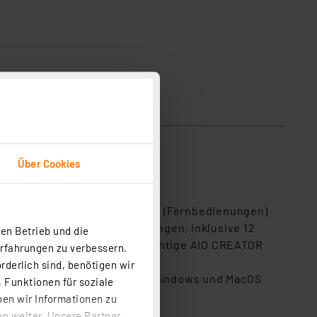
Über Cookies
Gestaltung individueller Apps (Fernbedienungen)
regelbasierten Automatisierungen. inklusive 12
en Betrieb und die
 kostenpflichtige AIO CREATOR
Erfahrungen zu verbessern.
rderlich sind, benötigen wir
) sowie als Desktop-App für Windows und MacOS
 Funktionen für soziale
ben wir Informationen zu
n weiter. Unsere Partner