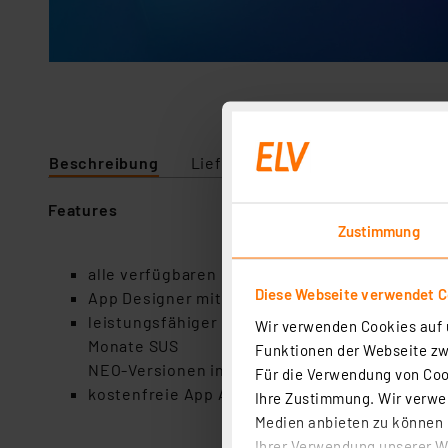
Beschreibung
Lieferumfang
Features
Zustimmung
alle verfügbaren NEO Marken-Plugins der Vers
Diese Webseite verwendet C
App Designer mit grafischem Drag’n Drop Edit
leistungsfähiger Automation Manager mit intui
Wir verwenden Cookies auf u
Monate SUS → Mit aktivem SU
Funktionen der Webseite zwi
NEO-Versionen inklusive aller neuen Features
Für die Verwendung von Cook
kostenfreie App AIO REMOTE NEO für iOS und 
Ihre Zustimmung. Wir verwen
Medien anbieten zu können u
Ihrer Verwendung unserer We