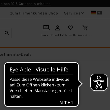
einen 10 € Gutschein erhalten
Services
zum Firmenkunden Shop
Karriere
Mein ELV
Merkzettel
Warenkorb
ortiments-Deals