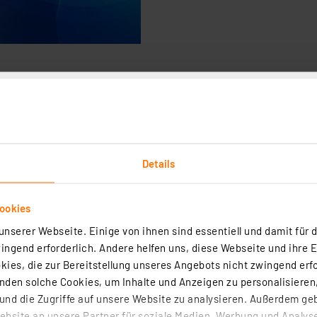
Details
ion werden freigeschaltet
ookies
or und vielen leistungsstarken Tools und Werkzeugen zur 
tivem Block-Editor und Script-Editor zur Erstellung von 
nserer Webseite. Einige von ihnen sind essentiell und damit für d
S Upgradeberechtigung auf höhere,
ngend erforderlich. Andere helfen uns, diese Webseite und ihre 
 sowie aller neuen NEO Marken-Plugins
ies, die zur Bereitstellung unseres Angebots nicht zwingend erfo
Android (Anzahl der Smartphones/ Tablets ist unbegrenzt
den solche Cookies, um Inhalte und Anzeigen zu personalisieren,
nd die Zugriffe auf unsere Website zu analysieren. Außerdem ge
bsite an unsere Partner für soziale Medien, Werbung und Analyse