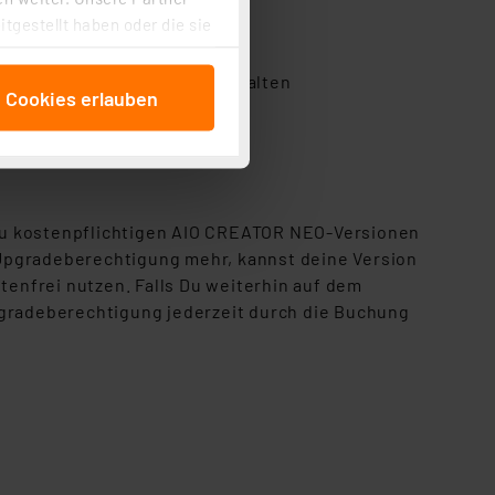
tgestellt haben oder die sie
cken, stimmen Sie sowohl
anschließenden
on-Sets im Lieferumfang enthalten
e Cookies erlauben
beitungszwecke (Art. 6
 ist durch Klick auf den
 Cookies ablehnen oder ihr
 „Cookie Einstellungen“
tung dieser Daten zur
s zu kostenpflichtigen AIO CREATOR NEO-Versionen
ser-Einstellungen können
 Upgradeberechtigung mehr, kannst deine Version
r erneut angezeigt wird.
enfrei nutzen. Falls Du weiterhin auf dem
pgradeberechtigung jederzeit durch die Buchung
Einbindung von Cookies
. 49 (1) lit. a DSGVO.
n der Datenschutzerklärung.
s Land mit unzureichendem
örden personenbezogene
r Europäer bestehen.
ln der Europäischen