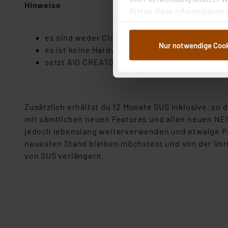
Hinweise
führen diese Informationen 
im Rahmen Ihrer Nutzung der
dem Speichern und Abrufen 
es sind weder Cloud-Services (und die darübe
Nur notwendige Coo
Weiterverarbeitung für die 
es ist keine Hardware im Lieferumfang enthal
Abs.1a DSG-VO) zu. Eine deta
setzt AIO CREATOR NEO Version 3.0.0. voraus
Button „Ablehnen oder Einst
ganz oder teilweise zustimm
anpassen oder widerrufen. 
Zusätzlich erhältst du 12 Monate SUS inklusive, so
Auswertung und Analyse bis 
mit sämtlichen neuen Features und allen neuen NE
dazu führen, dass die Einst
jedoch lebenslang weiterverwenden und etwaige Pat
neuesten Stand bleiben möchstest und von der Vort
„Einige Drittanbieter verar
von SUS verlängern.
dieser Drittanbieter umfasst
Nähere Infos zu diesen Drit
Für die USA besteht kein A
Datenschutz nach EU-Standa
Daten in Überwachungsprogr
Unsere Kooperation mit dies