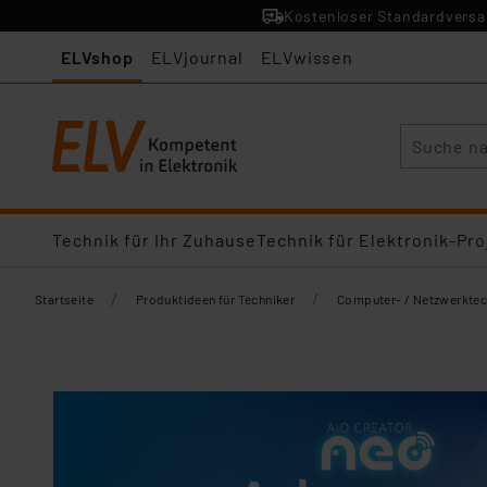
Kostenloser Standardversan
ELVshop
ELVjournal
ELVwissen
Suche
Technik für Ihr Zuhause
Technik für Elektronik-Pro
/
/
Startseite
Produktideen für Techniker
Computer- / Netzwerktec