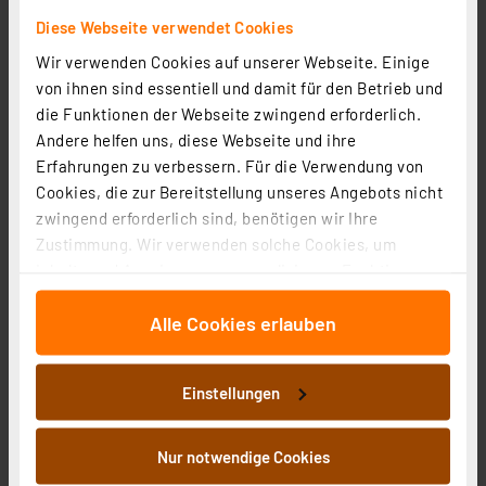
Diese Webseite verwendet Cookies
Wir verwenden Cookies auf unserer Webseite. Einige
von ihnen sind essentiell und damit für den Betrieb und
LUXULA 5-m-LED-Streifen LX700100
die Funktionen der Webseite zwingend erforderlich.
Artikel-Nr. 253918
Andere helfen uns, diese Webseite und ihre
1
2
3
4
5
(1)
Erfahrungen zu verbessern. Für die Verwendung von
Cookies, die zur Bereitstellung unseres Angebots nicht
5,95 €
zwingend erforderlich sind, benötigen wir Ihre
inkl. MwSt.
Zustimmung. Wir verwenden solche Cookies, um
Produktdatenblatt
Informationen zu Versandkosten
Inhalte und Anzeigen zu personalisieren, Funktionen
für soziale Medien anbieten zu können und die Zugriffe
Alle Cookies erlauben
auf unsere Website zu analysieren. Außerdem geben
wir Informationen zu Ihrer Verwendung unserer Website
an unsere Partner für soziale Medien, Werbung und
Einstellungen
Analysen weiter. Unsere Partner führen diese
Informationen möglicherweise mit weiteren Daten
zusammen, die Sie ihnen bereitgestellt haben oder die
Nur notwendige Cookies
sie im Rahmen Ihrer Nutzung der Dienste gesammelt