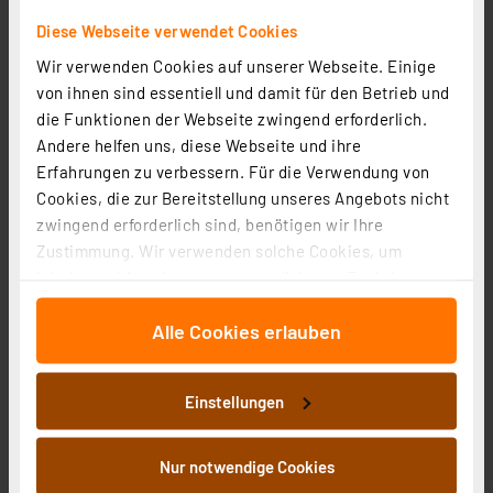
Beschattungsset für Homematic IP mit Rollladenaktor
Diese Webseite verwendet Cookies
und 10-Nm mechanischer Rohrmotor SW40
Wir verwenden Cookies auf unserer Webseite. Einige
Artikel-Nr. 144388
von ihnen sind essentiell und damit für den Betrieb und
1
2
3
4
5
(3)
die Funktionen der Webseite zwingend erforderlich.
Andere helfen uns, diese Webseite und ihre
99,95 €
Erfahrungen zu verbessern. Für die Verwendung von
inkl. MwSt.
Cookies, die zur Bereitstellung unseres Angebots nicht
Informationen zu Versandkosten
zwingend erforderlich sind, benötigen wir Ihre
Zustimmung. Wir verwenden solche Cookies, um
Inhalte und Anzeigen zu personalisieren, Funktionen
für soziale Medien anbieten zu können und die Zugriffe
Alle Cookies erlauben
auf unsere Website zu analysieren. Außerdem geben
wir Informationen zu Ihrer Verwendung unserer Website
an unsere Partner für soziale Medien, Werbung und
Einstellungen
Analysen weiter. Unsere Partner führen diese
Informationen möglicherweise mit weiteren Daten
zusammen, die Sie ihnen bereitgestellt haben oder die
Nur notwendige Cookies
sie im Rahmen Ihrer Nutzung der Dienste gesammelt