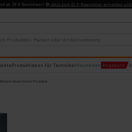
d ab 39 € Bestellwert
Jetzt zum ELV-Newsletter anmelden und 
jekte
Produktideen für Techniker
Neuheiten
Angebote
S
Weitere Smart Home Produkte