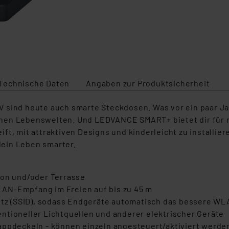
Technische Daten
Angaben zur Produktsicherheit
 sind heute auch smarte Steckdosen. Was vor ein paar Jah
rnen Lebenswelten. Und LEDVANCE SMART+ bietet dir für
ft, mit attraktiven Designs und kinderleicht zu installier
ein Leben smarter.
kon und/oder Terrasse
AN-Empfang im Freien auf bis zu 45 m
z (SSID), sodass Endgeräte automatisch das bessere WL
ntioneller Lichtquellen und anderer elektrischer Geräte
lappdeckeln - können einzeln angesteuert/aktiviert werd