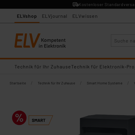
Kostenloser Standardversan
ELVshop
ELVjournal
ELVwissen
Suche
Technik für Ihr Zuhause
Technik für Elektronik-Pro
/
/
/
Startseite
Technik für Ihr Zuhause
Smart Home Systeme