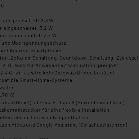
AC)
n ausgeschaltet: 2,8 W
e eingeschaltet: 3,2 W
en eingeschaltet: 3,7 W
tz und Überspannungsschutz
 und Android-Smartphones
lten, Zeitplan-Schaltung, Countdown-Schaltung, Zyklusze
 z. B. auch für Anwesenheitssimulation geeignet
2,4 GHz) - es wird kein Gateway/Bridge benötigt
kompatible Smart-Home-Systeme
tzyklen
L7016)
auben/Dübel) oder via Erdspieß (Gewindeanschluss)
kontaktstecker für eine flexible Installation
 ebenfalls im Lieferumfang enthalten
azon Alexa und Google Assistant (Sprachassistenten)