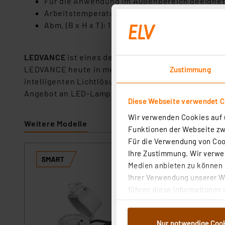
Für die Anwendung im Außenbereich geeignet 
Arbeitstemperaturbereich: -20 °C bis +35 °C
Abm. (B x H x T): 164 x 325 x 140 mm; Gewicht: 
LEDVANCE
ist eines der weltweit führenden Licht
LEDVANCE heute in mehr als 140 Ländern tätig. Ba
Zustimmung
intelligenten Lichtlösungen für Smart Home sowie 
Angebot an LED-Lampen in Marke OSRAM kompletti
Diese Webseite verwendet C
Wir verwenden Cookies auf u
Weitere Modelle
Funktionen der Webseite zwi
Für die Verwendung von Cook
Ihre Zustimmung. Wir verwen
LEDVANCE SMART
Medien anbieten zu können u
Kabelzuleitung, 
Ihrer Verwendung unserer We
Artikel-Nr. 25290
führen diese Informationen 
Einfach Energie s
im Rahmen Ihrer Nutzung der
drahtlose Verbind
dem Speichern und Abrufen 
Smartphone oder S
Nur notwendige Coo
Die Möglichkeit z