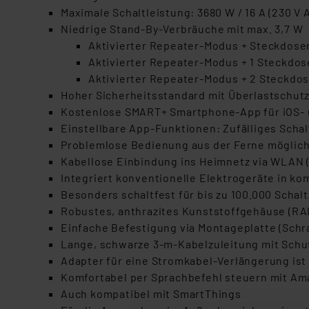
Maximale Schaltleistung: 3680 W / 16 A (230 V 
Niedrige Stand-By-Verbräuche mit max. 3,7 W
Aktivierter Repeater-Modus + Steckdose
Aktivierter Repeater-Modus + 1 Steckdos
Aktivierter Repeater-Modus + 2 Steckdos
Hoher Sicherheitsstandard mit Überlastschu
Kostenlose SMART+ Smartphone-App für iOS-
Einstellbare App-Funktionen: Zufälliges Scha
Problemlose Bedienung aus der Ferne möglich,
Kabellose Einbindung ins Heimnetz via WLAN (
Integriert konventionelle Elektrogeräte in 
Besonders schaltfest für bis zu 100.000 Schal
Robustes, anthrazites Kunststoffgehäuse (RA
Einfache Befestigung via Montageplatte (Schr
Lange, schwarze 3-m-Kabelzuleitung mit Schutz
Adapter für eine Stromkabel-Verlängerung ist
Komfortabel per Sprachbefehl steuern mit Am
Auch kompatibel mit SmartThings