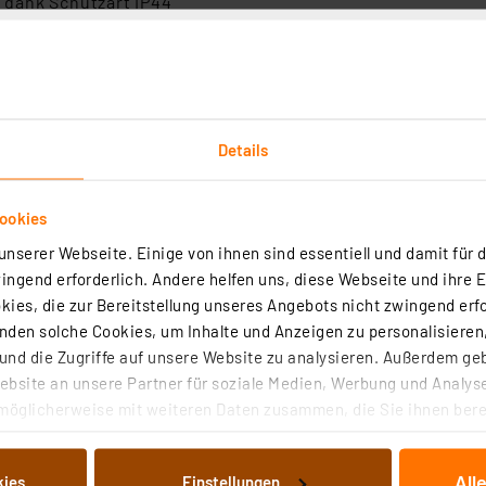
dank Schutzart IP44
1770 g
-Unternehmen. 2016 aus dem
OSRAM
-Geschäftsbereich für
sierend auf dem Markenversprechen „Advancing light" bes
Details
dekorativen, modernen und funktionalen LED-Leuchten. Tra
eren das hochwertige Sortiment.
ookies
nserer Webseite. Einige von ihnen sind essentiell und damit für d
ngend erforderlich. Andere helfen uns, diese Webseite und ihre 
ies, die zur Bereitstellung unseres Angebots nicht zwingend erfo
den solche Cookies, um Inhalte und Anzeigen zu personalisieren,
+ WiFi OUTDOOR PLUG / Schalt-Mess-Steckdose, 1,5-m-
nd die Zugriffe auf unsere Website zu analysieren. Außerdem ge
3680 W / 16 A, IP44
bsite an unsere Partner für soziale Medien, Werbung und Analyse
0
möglicherweise mit weiteren Daten zusammen, die Sie ihnen berei
paren mit smarter Technik - dank WiFi SMART+ Funktionalität kann ei
 Dienste gesammelt haben. Indem Sie auf „Alle akzeptieren“ kli
ung zwischen der zwischengeschalteten Leuchte bzw. dem Verbrauche
von Informationen auf Ihrem gerät (§25 Abs.1 TTDSG) sowie der 
mart Speaker (z. B. Amazon Alexa, Google Assistant) hergestellt wer
All
kies
Einstellungen
ur Verwendung im Outdoor-Bereich sowie eine einfache Inbetriebnahm