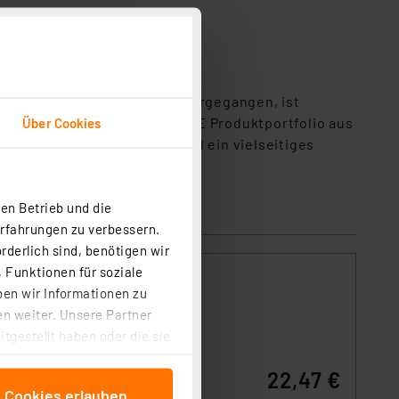
 Allgemeinbeleuchtung hervorgegangen, ist
teht das innovative LEDVANCE Produktportfolio aus
Über Cookies
ditionelle Leuchtmittel und ein vielseitiges
en Betrieb und die
Erfahrungen zu verbessern.
rderlich sind, benötigen wir
 Funktionen für soziale
ben wir Informationen zu
n weiter. Unsere Partner
tgestellt haben oder die sie
ne
cken, stimmen Sie sowohl
r,
22,47 €
anschließenden
den.
e Cookies erlauben
e über