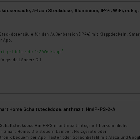
kdosensäule, 3-fach Steckdose, Aluminium, IP44, WiFi, eckig,
2
teckdosensäule für den Außenbereich (IP44) mit Klappdeckeln. Smar
r App.
rtig - Lieferzeit: 1-2 Werktage²
n folgende Länder: CH
art Home Schaltsteckdose, anthrazit, HmIP-PS-2-A
Schaltsteckdose HmIP-PS in anthrazit integriert herkömmliche
Ihr Smart Home. Sie steuern Lampen, Heizgeräte oder
tronik bequem per App, Taster oder Sprachbefehl mit Alexa und Goog