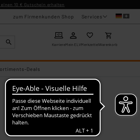
einen 10 € Gutschein erhalten
Services
zum Firmenkunden Shop
Karriere
Mein ELV
Merkzettel
Warenkorb
ortiments-Deals