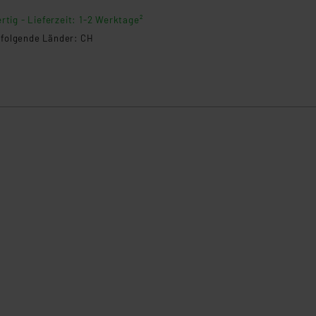
dueller Zeitprofile sparen Sie Energie und erhöhen den Komfort. Einf
rtig - Lieferzeit: 1-2 Werktage²
kompakte Bauform inklusive.
n folgende Länder: CH